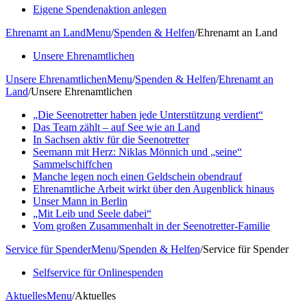
Eigene Spendenaktion anlegen
Ehrenamt an Land
Menu
/
Spenden & Helfen
/
Ehrenamt an Land
Unsere Ehrenamtlichen
Unsere Ehrenamtlichen
Menu
/
Spenden & Helfen
/
Ehrenamt an
Land
/
Unsere Ehrenamtlichen
„Die Seenotretter haben jede Unterstützung verdient“
Das Team zählt – auf See wie an Land
In Sachsen aktiv für die Seenotretter
Seemann mit Herz: Niklas Mönnich und „seine“
Sammelschiffchen
Manche legen noch einen Geldschein obendrauf
Ehrenamtliche Arbeit wirkt über den Augenblick hinaus
Unser Mann in Berlin
„Mit Leib und Seele dabei“
Vom großen Zusammenhalt in der Seenotretter-Familie
Service für Spender
Menu
/
Spenden & Helfen
/
Service für Spender
Selfservice für Onlinespenden
Aktuelles
Menu
/
Aktuelles