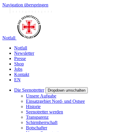
Navigation überspringen
Notfall
Notfall
Newsletter
Presse
Shop
Jobs
Kontakt
EN
Die Seenotretter
Dropdown umschalten
Unsere Aufgabe
Einsatzgebiet Nord- und Ostsee
Historie
Seenotretter werden
Transparenz
Schirmherrschaft
Botschafter