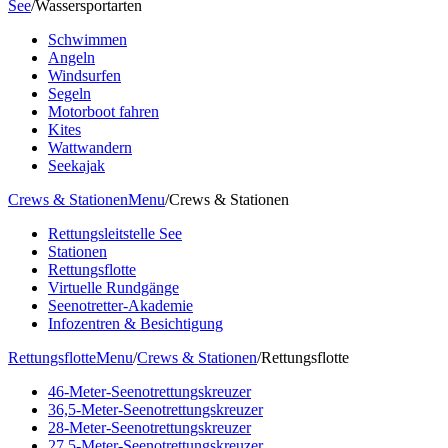
See
/
Wassersportarten
Schwimmen
Angeln
Windsurfen
Segeln
Motorboot fahren
Kites
Wattwandern
Seekajak
Crews & Stationen
Menu
/
Crews & Stationen
Rettungsleitstelle See
Stationen
Rettungsflotte
Virtuelle Rundgänge
Seenotretter-Akademie
Infozentren & Besichtigung
Rettungsflotte
Menu
/
Crews & Stationen
/
Rettungsflotte
46-Meter-Seenotrettungskreuzer
36,5-Meter-Seenotrettungskreuzer
28-Meter-Seenotrettungskreuzer
27,5-Meter-Seenotrettungskreuzer