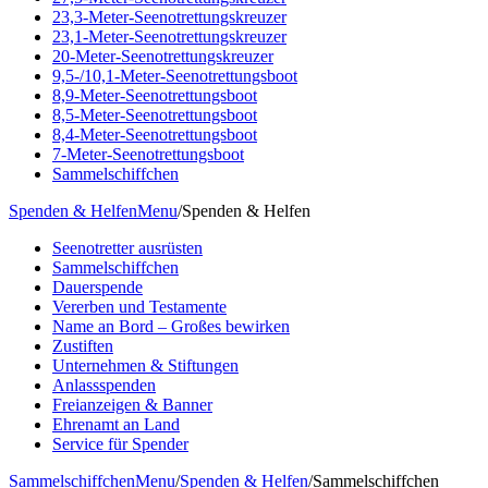
23,3-Meter-Seenotrettungskreuzer
23,1-Meter-Seenotrettungskreuzer
20-Meter-Seenotrettungskreuzer
9,5-/10,1-Meter-Seenotrettungsboot
8,9-Meter-Seenotrettungsboot
8,5-Meter-Seenotrettungsboot
8,4-Meter-Seenotrettungsboot
7-Meter-Seenotrettungsboot
Sammelschiffchen
Spenden & Helfen
Menu
/
Spenden & Helfen
Seenotretter ausrüsten
Sammelschiffchen
Dauerspende
Vererben und Testamente
Name an Bord – Großes bewirken
Zustiften
Unternehmen & Stiftungen
Anlassspenden
Freianzeigen & Banner
Ehrenamt an Land
Service für Spender
Sammelschiffchen
Menu
/
Spenden & Helfen
/
Sammelschiffchen