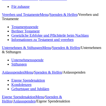
Für zuhause
Vererben und Testamente
Menu
/
Spenden & Helfen
/
Vererben und
Testamente
Testamentsspende
Berliner Testament
Gesetzliche Erbfolge und Pflichtteile beim Nachlass
Informationen zu Testament und vererben
Unternehmen & Stiftungen
Menu
/
Spenden & Helfen
/
Unternehmen
& Stiftungen
Unternehmensspende
Stiftungen
Anlassspenden
Menu
/
Spenden & Helfen
/
Anlassspenden
Eigene Spendenaktion
Kondolenzen
Geburtstage und Jubiläen
Eigene Spendenaktion
Menu
/
Spenden &
Helfen
/
Anlassspenden
/
Eigene Spendenaktion