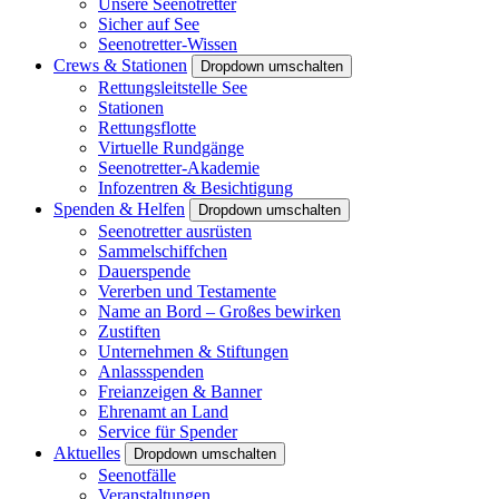
Unsere Seenotretter
Sicher auf See
Seenotretter-Wissen
Crews & Stationen
Dropdown umschalten
Rettungsleitstelle See
Stationen
Rettungsflotte
Virtuelle Rundgänge
Seenotretter-Akademie
Infozentren & Besichtigung
Spenden & Helfen
Dropdown umschalten
Seenotretter ausrüsten
Sammelschiffchen
Dauerspende
Vererben und Testamente
Name an Bord – Großes bewirken
Zustiften
Unternehmen & Stiftungen
Anlassspenden
Freianzeigen & Banner
Ehrenamt an Land
Service für Spender
Aktuelles
Dropdown umschalten
Seenotfälle
Veranstaltungen