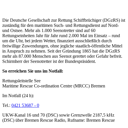
Über die Seenotretter
Die Deutsche Gesellschaft zur Rettung Schiffbrüchiger (DGzRS) ist
zuständig für den maritimen Such- und Rettungsdienst auf Nord-
und Ostsee. Mehr als 1.000 Seenotretter sind auf 60
Rettungseinheiten Jahr für Jahr rund 2.000 Mal im Einsatz – rund
um die Uhr, bei jedem Wetter, finanziert ausschließlich durch
freiwillige Zuwendungen, ohne jegliche staatlich-öffentliche Mittel
in Anspruch zu nehmen. Seit der Gründung 1865 hat die DGzRS
mehr als 87.000 Menschen aus Seenot gerettet oder Gefahr befreit.
Schirmherr der Seenotretter ist der Bundespräsident.
So erreichen Sie uns im Notfall:
Rettungsleitstelle See
Maritime Rescue Co-ordination Centre (MRCC) Bremen
Im Notfall (24 h):
Tel.:
0421 53687 - 0
UKW-Kanal 16 und 70 (DSC) sowie Grenzwelle 2187,5 kHz
(DSC) über Bremen Rescue Radio, Rufname: Bremen Rescue