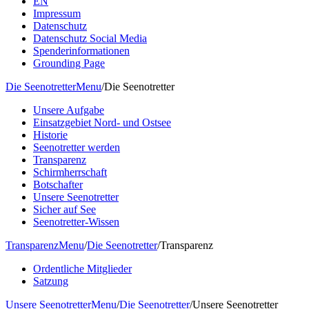
EN
Impressum
Datenschutz
Datenschutz Social Media
Spenderinformationen
Grounding Page
Die Seenotretter
Menu
/
Die Seenotretter
Unsere Aufgabe
Einsatzgebiet Nord- und Ostsee
Historie
Seenotretter werden
Transparenz
Schirmherrschaft
Botschafter
Unsere Seenotretter
Sicher auf See
Seenotretter-Wissen
Transparenz
Menu
/
Die Seenotretter
/
Transparenz
Ordentliche Mitglieder
Satzung
Unsere Seenotretter
Menu
/
Die Seenotretter
/
Unsere Seenotretter