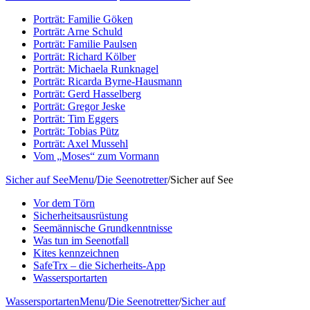
Porträt: Familie Göken
Porträt: Arne Schuld
Porträt: Familie Paulsen
Porträt: Richard Kölber
Porträt: Michaela Runknagel
Porträt: Ricarda Byrne-Hausmann
Porträt: Gerd Hasselberg
Porträt: Gregor Jeske
Porträt: Tim Eggers
Porträt: Tobias Pütz
Porträt: Axel Mussehl
Vom „Moses“ zum Vormann
Sicher auf See
Menu
/
Die Seenotretter
/
Sicher auf See
Vor dem Törn
Sicherheitsausrüstung
Seemännische Grundkenntnisse
Was tun im Seenotfall
Kites kennzeichnen
SafeTrx – die Sicherheits-App
Wassersportarten
Wassersportarten
Menu
/
Die Seenotretter
/
Sicher auf