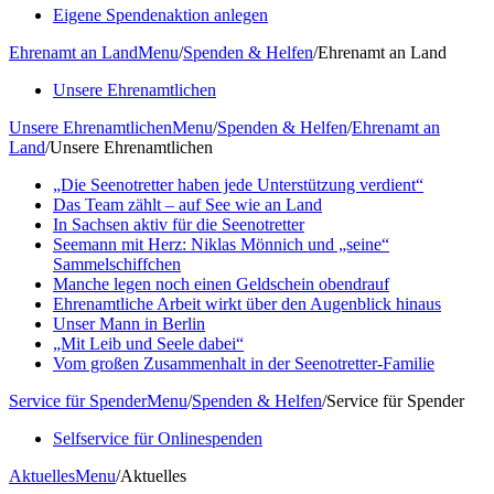
Eigene Spendenaktion anlegen
Ehrenamt an Land
Menu
/
Spenden & Helfen
/
Ehrenamt an Land
Unsere Ehrenamtlichen
Unsere Ehrenamtlichen
Menu
/
Spenden & Helfen
/
Ehrenamt an
Land
/
Unsere Ehrenamtlichen
„Die Seenotretter haben jede Unterstützung verdient“
Das Team zählt – auf See wie an Land
In Sachsen aktiv für die Seenotretter
Seemann mit Herz: Niklas Mönnich und „seine“
Sammelschiffchen
Manche legen noch einen Geldschein obendrauf
Ehrenamtliche Arbeit wirkt über den Augenblick hinaus
Unser Mann in Berlin
„Mit Leib und Seele dabei“
Vom großen Zusammenhalt in der Seenotretter-Familie
Service für Spender
Menu
/
Spenden & Helfen
/
Service für Spender
Selfservice für Onlinespenden
Aktuelles
Menu
/
Aktuelles