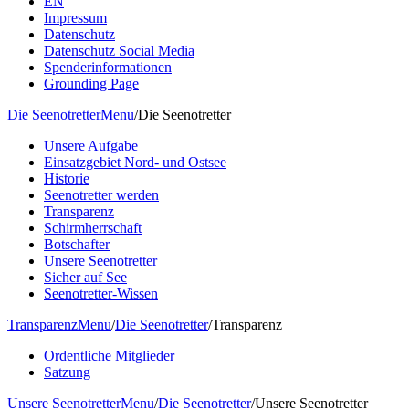
EN
Impressum
Datenschutz
Datenschutz Social Media
Spenderinformationen
Grounding Page
Die Seenotretter
Menu
/
Die Seenotretter
Unsere Aufgabe
Einsatzgebiet Nord- und Ostsee
Historie
Seenotretter werden
Transparenz
Schirmherrschaft
Botschafter
Unsere Seenotretter
Sicher auf See
Seenotretter-Wissen
Transparenz
Menu
/
Die Seenotretter
/
Transparenz
Ordentliche Mitglieder
Satzung
Unsere Seenotretter
Menu
/
Die Seenotretter
/
Unsere Seenotretter