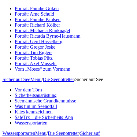
Porträt: Familie Göken
Porträt: Arne Schuld
Porträt: Familie Paulsen
Porträt: Richard Kölber
Porträt: Michaela Runknagel
Porträt: Ricarda Byrne-Hausmann
Porträt: Gerd Hasselberg
Porträt: Gregor Jeske
Porträt: Tim Eggers
Porträt: Tobias Pütz
Porträt: Axel Mussehl
Vom „Moses“ zum Vormann
Sicher auf See
Menu
/
Die Seenotretter
/
Sicher auf See
Vor dem Törn
Sicherheitsausrüstung
Seemännische Grundkenntnisse
Was tun im Seenotfall
Kites kennzeichnen
SafeTrx – die Sicherheits-App
Wassersportarten
Wassersportarten
Menu
/
Die Seenotretter
/
Sicher auf