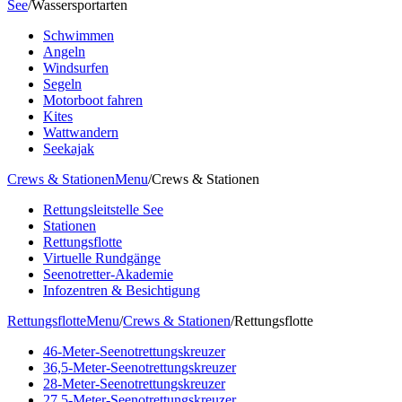
See
/
Wassersportarten
Schwimmen
Angeln
Windsurfen
Segeln
Motorboot fahren
Kites
Wattwandern
Seekajak
Crews & Stationen
Menu
/
Crews & Stationen
Rettungsleitstelle See
Stationen
Rettungsflotte
Virtuelle Rundgänge
Seenotretter-Akademie
Infozentren & Besichtigung
Rettungsflotte
Menu
/
Crews & Stationen
/
Rettungsflotte
46-Meter-Seenotrettungskreuzer
36,5-Meter-Seenotrettungskreuzer
28-Meter-Seenotrettungskreuzer
27,5-Meter-Seenotrettungskreuzer