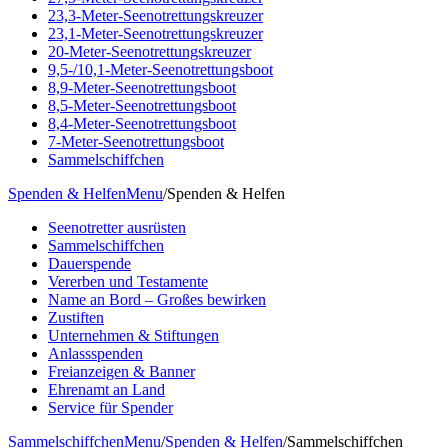
23,3-Meter-Seenotrettungskreuzer
23,1-Meter-Seenotrettungskreuzer
20-Meter-Seenotrettungskreuzer
9,5-/10,1-Meter-Seenotrettungsboot
8,9-Meter-Seenotrettungsboot
8,5-Meter-Seenotrettungsboot
8,4-Meter-Seenotrettungsboot
7-Meter-Seenotrettungsboot
Sammelschiffchen
Spenden & Helfen
Menu
/
Spenden & Helfen
Seenotretter ausrüsten
Sammelschiffchen
Dauerspende
Vererben und Testamente
Name an Bord – Großes bewirken
Zustiften
Unternehmen & Stiftungen
Anlassspenden
Freianzeigen & Banner
Ehrenamt an Land
Service für Spender
Sammelschiffchen
Menu
/
Spenden & Helfen
/
Sammelschiffchen