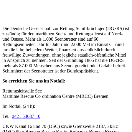
Über die Seenotretter
Die Deutsche Gesellschaft zur Rettung Schiffbrüchiger (DGzRS) ist
zuständig für den maritimen Such- und Rettungsdienst auf Nord-
und Ostsee. Mehr als 1.000 Seenotretter sind auf 60
Rettungseinheiten Jahr für Jahr rund 2.000 Mal im Einsatz – rund
um die Uhr, bei jedem Wetter, finanziert ausschließlich durch
freiwillige Zuwendungen, ohne jegliche staatlich-öffentliche Mittel
in Anspruch zu nehmen. Seit der Gründung 1865 hat die DGzRS
mehr als 87.000 Menschen aus Seenot gerettet oder Gefahr befreit.
Schirmherr der Seenotretter ist der Bundespräsident.
So erreichen Sie uns im Notfall:
Rettungsleitstelle See
Maritime Rescue Co-ordination Centre (MRCC) Bremen
Im Notfall (24 h):
Tel.:
0421 53687 - 0
UKW-Kanal 16 und 70 (DSC) sowie Grenzwelle 2187,5 kHz
(DSC) über Bremen Rescue Radio, Rufname: Bremen Rescue