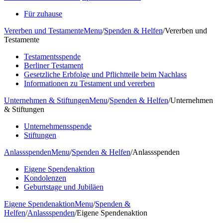
Für zuhause
Vererben und Testamente
Menu
/
Spenden & Helfen
/
Vererben und
Testamente
Testamentsspende
Berliner Testament
Gesetzliche Erbfolge und Pflichtteile beim Nachlass
Informationen zu Testament und vererben
Unternehmen & Stiftungen
Menu
/
Spenden & Helfen
/
Unternehmen
& Stiftungen
Unternehmensspende
Stiftungen
Anlassspenden
Menu
/
Spenden & Helfen
/
Anlassspenden
Eigene Spendenaktion
Kondolenzen
Geburtstage und Jubiläen
Eigene Spendenaktion
Menu
/
Spenden &
Helfen
/
Anlassspenden
/
Eigene Spendenaktion