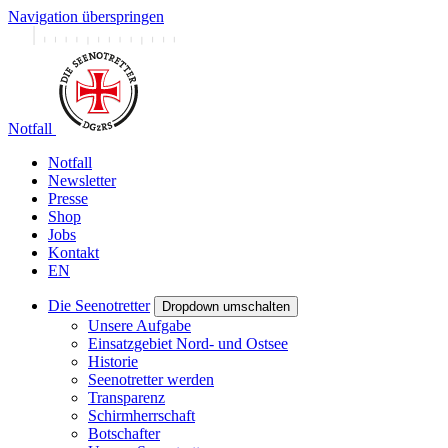
Navigation überspringen
Notfall
Notfall
Newsletter
Presse
Shop
Jobs
Kontakt
EN
Die Seenotretter
Dropdown umschalten
Unsere Aufgabe
Einsatzgebiet Nord- und Ostsee
Historie
Seenotretter werden
Transparenz
Schirmherrschaft
Botschafter