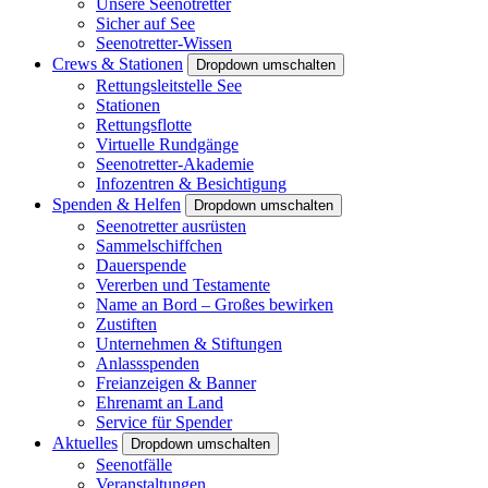
Unsere Seenotretter
Sicher auf See
Seenotretter-Wissen
Crews & Stationen
Dropdown umschalten
Rettungsleitstelle See
Stationen
Rettungsflotte
Virtuelle Rundgänge
Seenotretter-Akademie
Infozentren & Besichtigung
Spenden & Helfen
Dropdown umschalten
Seenotretter ausrüsten
Sammelschiffchen
Dauerspende
Vererben und Testamente
Name an Bord – Großes bewirken
Zustiften
Unternehmen & Stiftungen
Anlassspenden
Freianzeigen & Banner
Ehrenamt an Land
Service für Spender
Aktuelles
Dropdown umschalten
Seenotfälle
Veranstaltungen