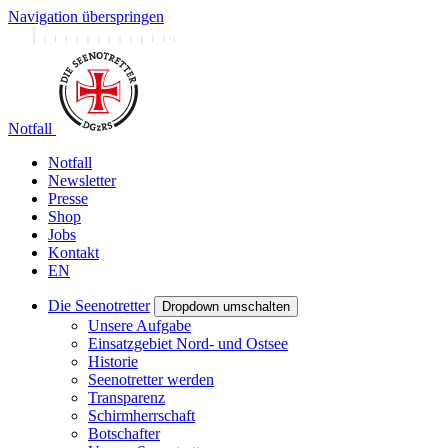
Navigation überspringen
Notfall
Notfall
Newsletter
Presse
Shop
Jobs
Kontakt
EN
Die Seenotretter
Dropdown umschalten
Unsere Aufgabe
Einsatzgebiet Nord- und Ostsee
Historie
Seenotretter werden
Transparenz
Schirmherrschaft
Botschafter