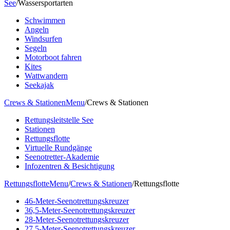
See
/
Wassersportarten
Schwimmen
Angeln
Windsurfen
Segeln
Motorboot fahren
Kites
Wattwandern
Seekajak
Crews & Stationen
Menu
/
Crews & Stationen
Rettungsleitstelle See
Stationen
Rettungsflotte
Virtuelle Rundgänge
Seenotretter-Akademie
Infozentren & Besichtigung
Rettungsflotte
Menu
/
Crews & Stationen
/
Rettungsflotte
46-Meter-Seenotrettungskreuzer
36,5-Meter-Seenotrettungskreuzer
28-Meter-Seenotrettungskreuzer
27,5-Meter-Seenotrettungskreuzer