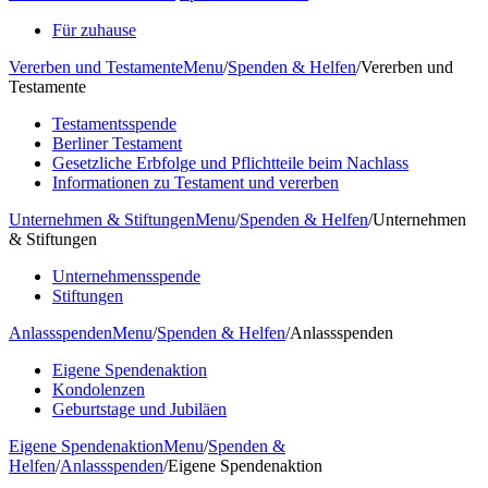
Für zuhause
Vererben und Testamente
Menu
/
Spenden & Helfen
/
Vererben und
Testamente
Testamentsspende
Berliner Testament
Gesetzliche Erbfolge und Pflichtteile beim Nachlass
Informationen zu Testament und vererben
Unternehmen & Stiftungen
Menu
/
Spenden & Helfen
/
Unternehmen
& Stiftungen
Unternehmensspende
Stiftungen
Anlassspenden
Menu
/
Spenden & Helfen
/
Anlassspenden
Eigene Spendenaktion
Kondolenzen
Geburtstage und Jubiläen
Eigene Spendenaktion
Menu
/
Spenden &
Helfen
/
Anlassspenden
/
Eigene Spendenaktion