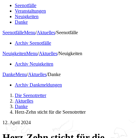
Seenotfälle
Veranstaltungen
Neuigkeiten
Danke
Seenotfälle
Menu
/
Aktuelles
/
Seenotfälle
Archiv Seenotfälle
Neuigkeiten
Menu
/
Aktuelles
/
Neuigkeiten
Archiv Neuigkeiten
Danke
Menu
/
Aktuelles
/
Danke
Archiv Dankmeldungen
Die Seenotretter
Aktuelles
Danke
Herz-Zehn sticht für die Seenotretter
12. April 2024
Herz-Zehn sticht für die