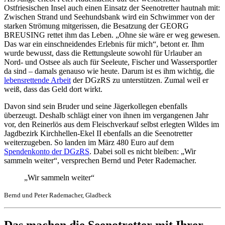
Ostfriesischen Insel auch einen Einsatz der Seenotretter hautnah mit:
Zwischen Strand und Seehundsbank wird ein Schwimmer von der
starken Strömung mitgerissen, die Besatzung der GEORG
BREUSING rettet ihm das Leben. „Ohne sie wäre er weg gewesen.
Das war ein einschneidendes Erlebnis für mich“, betont er. Ihm
wurde bewusst, dass die Rettungsleute sowohl für Urlauber an
Nord- und Ostsee als auch für Seeleute, Fischer und Wassersportler
da sind – damals genauso wie heute. Darum ist es ihm wichtig, die
lebensrettende Arbeit
der DGzRS zu unterstützen. Zumal weil er
weiß, dass das Geld dort wirkt.
Davon sind sein Bruder und seine Jägerkollegen ebenfalls
überzeugt. Deshalb schlägt einer von ihnen im vergangenen Jahr
vor, den Reinerlös aus dem Fleischverkauf selbst erlegten Wildes im
Jagdbezirk Kirchhellen-Ekel II ebenfalls an die Seenotretter
weiterzugeben. So landen im März 480 Euro auf dem
Spendenkonto der DGzRS
. Dabei soll es nicht bleiben: „Wir
sammeln weiter“, versprechen Bernd und Peter Rademacher.
„Wir sammeln weiter“
Bernd und Peter Rademacher, Gladbeck
Das machen die Seenotretter mit Ihrer