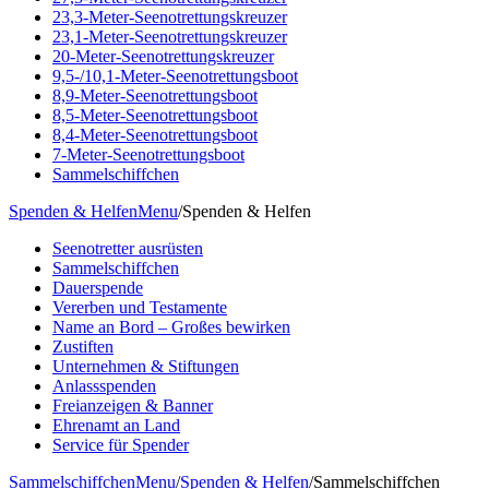
23,3-Meter-Seenotrettungskreuzer
23,1-Meter-Seenotrettungskreuzer
20-Meter-Seenotrettungskreuzer
9,5-/10,1-Meter-Seenotrettungsboot
8,9-Meter-Seenotrettungsboot
8,5-Meter-Seenotrettungsboot
8,4-Meter-Seenotrettungsboot
7-Meter-Seenotrettungsboot
Sammelschiffchen
Spenden & Helfen
Menu
/
Spenden & Helfen
Seenotretter ausrüsten
Sammelschiffchen
Dauerspende
Vererben und Testamente
Name an Bord – Großes bewirken
Zustiften
Unternehmen & Stiftungen
Anlassspenden
Freianzeigen & Banner
Ehrenamt an Land
Service für Spender
Sammelschiffchen
Menu
/
Spenden & Helfen
/
Sammelschiffchen