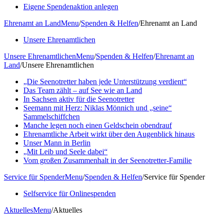
Eigene Spendenaktion anlegen
Ehrenamt an Land
Menu
/
Spenden & Helfen
/
Ehrenamt an Land
Unsere Ehrenamtlichen
Unsere Ehrenamtlichen
Menu
/
Spenden & Helfen
/
Ehrenamt an
Land
/
Unsere Ehrenamtlichen
„Die Seenotretter haben jede Unterstützung verdient“
Das Team zählt – auf See wie an Land
In Sachsen aktiv für die Seenotretter
Seemann mit Herz: Niklas Mönnich und „seine“
Sammelschiffchen
Manche legen noch einen Geldschein obendrauf
Ehrenamtliche Arbeit wirkt über den Augenblick hinaus
Unser Mann in Berlin
„Mit Leib und Seele dabei“
Vom großen Zusammenhalt in der Seenotretter-Familie
Service für Spender
Menu
/
Spenden & Helfen
/
Service für Spender
Selfservice für Onlinespenden
Aktuelles
Menu
/
Aktuelles