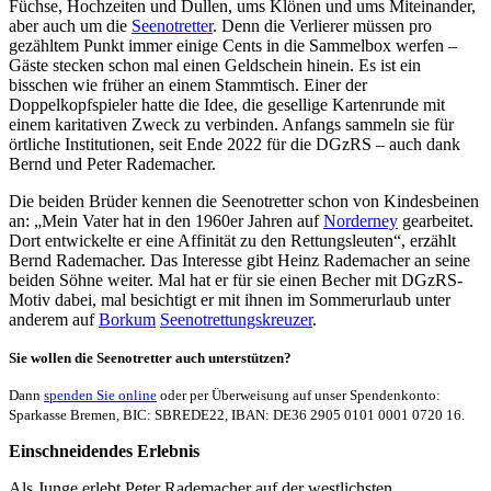
Füchse, Hochzeiten und Dullen, ums Klönen und ums Miteinander,
aber auch um die
Seenotretter
. Denn die Verlierer müssen pro
gezähltem Punkt immer einige Cents in die Sammelbox werfen –
Gäste stecken schon mal einen Geldschein hinein. Es ist ein
bisschen wie früher an einem Stammtisch. Einer der
Doppelkopfspieler hatte die Idee, die gesellige Kartenrunde mit
einem karitativen Zweck zu verbinden. Anfangs sammeln sie für
örtliche Institutionen, seit Ende 2022 für die DGzRS – auch dank
Bernd und Peter Rademacher.
Die beiden Brüder kennen die Seenotretter schon von Kindesbeinen
an: „Mein Vater hat in den 1960er Jahren auf
Norderney
gearbeitet.
Dort entwickelte er eine Affinität zu den Rettungsleuten“, erzählt
Bernd Rademacher. Das Interesse gibt Heinz Rademacher an seine
beiden Söhne weiter. Mal hat er für sie einen Becher mit DGzRS-
Motiv dabei, mal besichtigt er mit ihnen im Sommerurlaub unter
anderem auf
Borkum
Seenotrettungskreuzer
.
Sie wollen die Seenotretter auch unterstützen?
Dann
spenden Sie online
oder per Überweisung auf unser Spendenkonto:
Sparkasse Bremen, BIC: SBREDE22, IBAN: DE36 2905 0101 0001 0720 16.
Einschneidendes Erlebnis
Als Junge erlebt Peter Rademacher auf der westlichsten