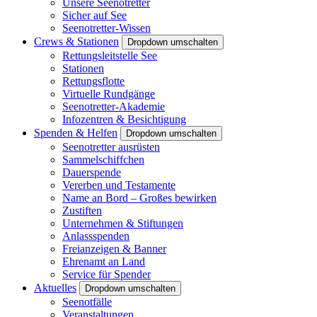
Unsere Seenotretter
Sicher auf See
Seenotretter-Wissen
Crews & Stationen
Dropdown umschalten
Rettungsleitstelle See
Stationen
Rettungsflotte
Virtuelle Rundgänge
Seenotretter-Akademie
Infozentren & Besichtigung
Spenden & Helfen
Dropdown umschalten
Seenotretter ausrüsten
Sammelschiffchen
Dauerspende
Vererben und Testamente
Name an Bord – Großes bewirken
Zustiften
Unternehmen & Stiftungen
Anlassspenden
Freianzeigen & Banner
Ehrenamt an Land
Service für Spender
Aktuelles
Dropdown umschalten
Seenotfälle
Veranstaltungen