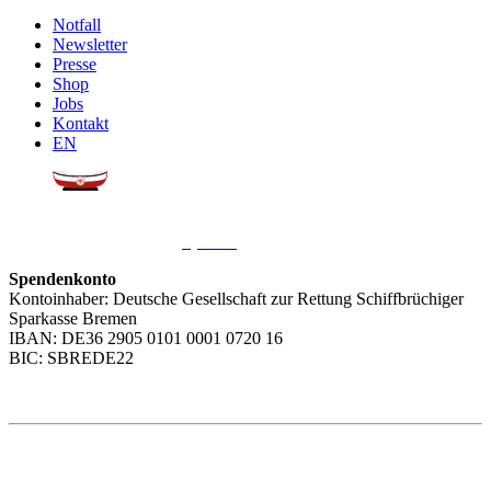
Notfall
Newsletter
Presse
Shop
Jobs
Kontakt
EN
Sie möchten uns helfen?
Wir freuen uns über Ihre
Spende
.
Spendenkonto
Kontoinhaber: Deutsche Gesellschaft zur Rettung Schiffbrüchiger
Sparkasse Bremen
IBAN: DE36 2905 0101 0001 0720 16
BIC: SBREDE22
Weitere Themen
Social Media