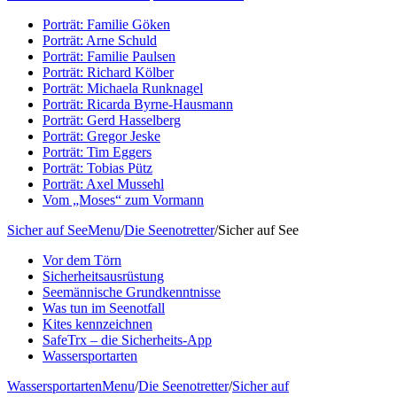
Porträt: Familie Göken
Porträt: Arne Schuld
Porträt: Familie Paulsen
Porträt: Richard Kölber
Porträt: Michaela Runknagel
Porträt: Ricarda Byrne-Hausmann
Porträt: Gerd Hasselberg
Porträt: Gregor Jeske
Porträt: Tim Eggers
Porträt: Tobias Pütz
Porträt: Axel Mussehl
Vom „Moses“ zum Vormann
Sicher auf See
Menu
/
Die Seenotretter
/
Sicher auf See
Vor dem Törn
Sicherheitsausrüstung
Seemännische Grundkenntnisse
Was tun im Seenotfall
Kites kennzeichnen
SafeTrx – die Sicherheits-App
Wassersportarten
Wassersportarten
Menu
/
Die Seenotretter
/
Sicher auf