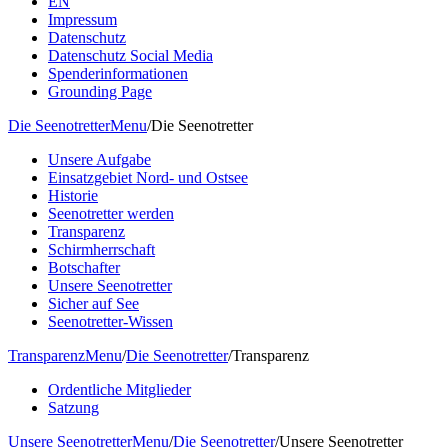
EN
Impressum
Datenschutz
Datenschutz Social Media
Spenderinformationen
Grounding Page
Die Seenotretter
Menu
/
Die Seenotretter
Unsere Aufgabe
Einsatzgebiet Nord- und Ostsee
Historie
Seenotretter werden
Transparenz
Schirmherrschaft
Botschafter
Unsere Seenotretter
Sicher auf See
Seenotretter-Wissen
Transparenz
Menu
/
Die Seenotretter
/
Transparenz
Ordentliche Mitglieder
Satzung
Unsere Seenotretter
Menu
/
Die Seenotretter
/
Unsere Seenotretter