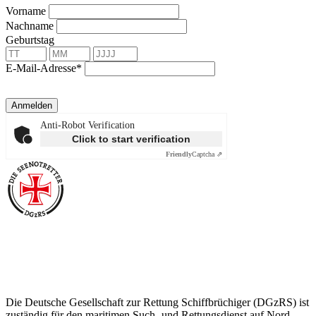
Vorname
Nachname
Geburtstag
E-Mail-Adresse*
Anmelden
Anti-Robot Verification
Click to start verification
Friendly
Captcha ⇗
Über die Seenotretter
Die Deutsche Gesellschaft zur Rettung Schiffbrüchiger (DGzRS) ist
zuständig für den maritimen Such- und Rettungsdienst auf Nord-