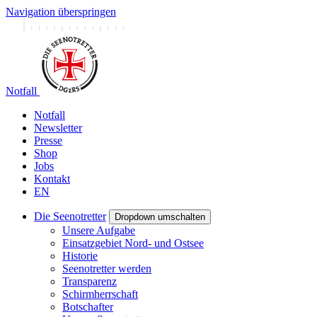
Navigation überspringen
Notfall
Notfall
Newsletter
Presse
Shop
Jobs
Kontakt
EN
Die Seenotretter
Dropdown umschalten
Unsere Aufgabe
Einsatzgebiet Nord- und Ostsee
Historie
Seenotretter werden
Transparenz
Schirmherrschaft
Botschafter