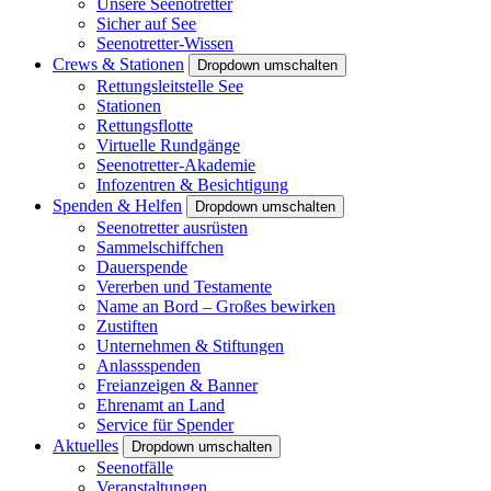
Unsere Seenotretter
Sicher auf See
Seenotretter-Wissen
Crews & Stationen
Dropdown umschalten
Rettungsleitstelle See
Stationen
Rettungsflotte
Virtuelle Rundgänge
Seenotretter-Akademie
Infozentren & Besichtigung
Spenden & Helfen
Dropdown umschalten
Seenotretter ausrüsten
Sammelschiffchen
Dauerspende
Vererben und Testamente
Name an Bord – Großes bewirken
Zustiften
Unternehmen & Stiftungen
Anlassspenden
Freianzeigen & Banner
Ehrenamt an Land
Service für Spender
Aktuelles
Dropdown umschalten
Seenotfälle
Veranstaltungen