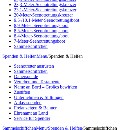
23,3-Meter-Seenotrettungskreuzer
23,1-Meter-Seenotrettungskreuzer
20-Meter-Seenotrettungskreuzer
9,5-/10,1-Meter-Seenotrettungsboot
8,9-Meter-Seenotrettungsboot
8,5-Meter-Seenotrettungsboot
8,4-Meter-Seenotrettungsboot
7-Meter-Seenotrettungsboot
Sammelschiffchen
Spenden & Helfen
Menu
/
Spenden & Helfen
Seenotretter ausrüsten
Sammelschiffchen
Dauerspende
Vererben und Testamente
Name an Bord – Großes bewirken
Zustiften
Unternehmen & Stiftungen
Anlassspenden
Freianzeigen & Banner
Ehrenamt an Land
Service für Spender
Sammelschiffchen
Menu
/
Spenden & Helfen
/
Sammelschiffchen