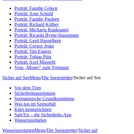
Porträt: Familie Göken
Porträt: Arne Schuld
Porträt: Familie Paulsen
Porträt: Richard Kölber
Porträt: Michaela Runknagel
Porträt: Ricarda Byrne-Hausmann
Porträt: Gerd Hasselberg
Porträt: Gregor Jeske
Porträt: Tim Eggers
Porträt: Tobias Pütz
Porträt: Axel Mussehl
Vom „Moses“ zum Vormann
Sicher auf See
Menu
/
Die Seenotretter
/
Sicher auf See
Vor dem Törn
Sicherheitsausrüstung
Seemännische Grundkenntnisse
Was tun im Seenotfall
Kites kennzeichnen
SafeTrx – die Sicherheits-App
Wassersportarten
Wassersportarten
Menu
/
Die Seenotretter
/
Sicher auf