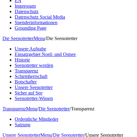
EN
Impressum
Datenschutz
Datenschutz Social Media
Spenderinformationen
Grounding Page
Die Seenotretter
Menu
/
Die Seenotretter
Unsere Aufgabe
Einsatzgebiet Nord- und Ostsee
Historie
Seenotretter werden
Transparenz
Schirmherrschaft
Botschafter
Unsere Seenotretter
Sicher auf See
Seenotretter-Wissen
Transparenz
Menu
/
Die Seenotretter
/
Transparenz
Ordentliche Mitglieder
Satzung
Unsere Seenotretter
Menu
/
Die Seenotretter
/
Unsere Seenotretter