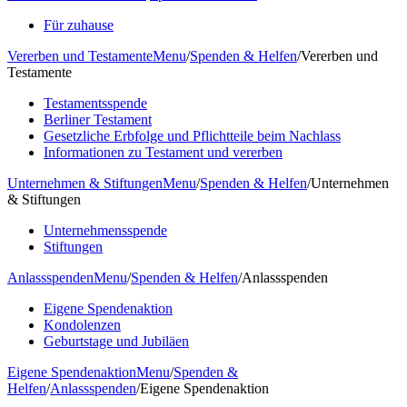
Für zuhause
Vererben und Testamente
Menu
/
Spenden & Helfen
/
Vererben und
Testamente
Testamentsspende
Berliner Testament
Gesetzliche Erbfolge und Pflichtteile beim Nachlass
Informationen zu Testament und vererben
Unternehmen & Stiftungen
Menu
/
Spenden & Helfen
/
Unternehmen
& Stiftungen
Unternehmensspende
Stiftungen
Anlassspenden
Menu
/
Spenden & Helfen
/
Anlassspenden
Eigene Spendenaktion
Kondolenzen
Geburtstage und Jubiläen
Eigene Spendenaktion
Menu
/
Spenden &
Helfen
/
Anlassspenden
/
Eigene Spendenaktion