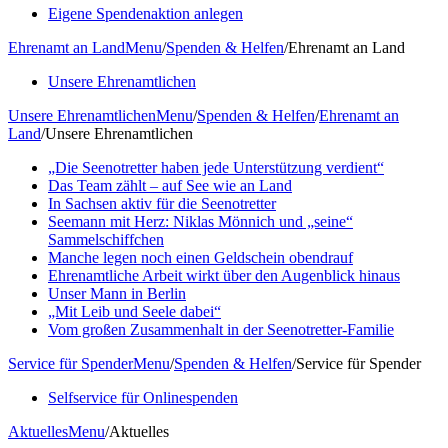
Eigene Spendenaktion anlegen
Ehrenamt an Land
Menu
/
Spenden & Helfen
/
Ehrenamt an Land
Unsere Ehrenamtlichen
Unsere Ehrenamtlichen
Menu
/
Spenden & Helfen
/
Ehrenamt an
Land
/
Unsere Ehrenamtlichen
„Die Seenotretter haben jede Unterstützung verdient“
Das Team zählt – auf See wie an Land
In Sachsen aktiv für die Seenotretter
Seemann mit Herz: Niklas Mönnich und „seine“
Sammelschiffchen
Manche legen noch einen Geldschein obendrauf
Ehrenamtliche Arbeit wirkt über den Augenblick hinaus
Unser Mann in Berlin
„Mit Leib und Seele dabei“
Vom großen Zusammenhalt in der Seenotretter-Familie
Service für Spender
Menu
/
Spenden & Helfen
/
Service für Spender
Selfservice für Onlinespenden
Aktuelles
Menu
/
Aktuelles