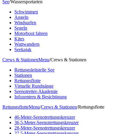
See
/
Wassersportarten
Schwimmen
Angeln
Windsurfen
Segeln
Motorboot fahren
Kites
Wattwandern
Seekajak
Crews & Stationen
Menu
/
Crews & Stationen
Rettungsleitstelle See
Stationen
Rettungsflotte
Virtuelle Rundgänge
Seenotretter-Akademie
Infozentren & Besichtigung
Rettungsflotte
Menu
/
Crews & Stationen
/
Rettungsflotte
46-Meter-Seenotrettungskreuzer
36,5-Meter-Seenotrettungskreuzer
28-Meter-Seenotrettungskreuzer
27,5-Meter-Seenotrettungskreuzer