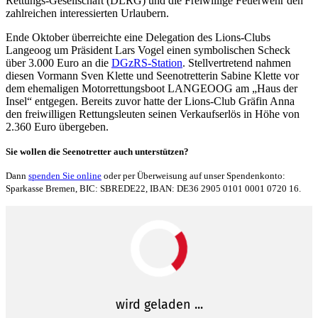
Rettungs-Gesellschaft (DLRG) und die Freiwillige Feuerwehr den
zahlreichen interessierten Urlaubern.
Ende Oktober überreichte eine Delegation des Lions-Clubs
Langeoog um Präsident Lars Vogel einen symbolischen Scheck
über 3.000 Euro an die
DGzRS-Station
. Stellvertretend nahmen
diesen Vormann Sven Klette und Seenotretterin Sabine Klette vor
dem ehemaligen Motorrettungsboot LANGEOOG am „Haus der
Insel“ entgegen. Bereits zuvor hatte der Lions-Club Gräfin Anna
den freiwilligen Rettungsleuten seinen Verkaufserlös in Höhe von
2.360 Euro übergeben.
Sie wollen die Seenotretter auch unterstützen?
Dann
spenden Sie online
oder per Überweisung auf unser Spendenkonto:
Sparkasse Bremen, BIC: SBREDE22, IBAN: DE36 2905 0101 0001 0720 16.