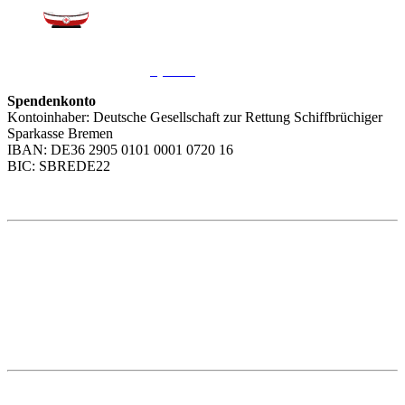
Sie möchten uns helfen?
Wir freuen uns über Ihre
Spende
.
Spendenkonto
Kontoinhaber: Deutsche Gesellschaft zur Rettung Schiffbrüchiger
Sparkasse Bremen
IBAN: DE36 2905 0101 0001 0720 16
BIC: SBREDE22
Weitere Themen
Social Media