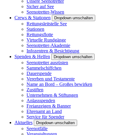
Unsere Seenotretter
Sicher auf See
Seenotretter-Wissen
Crews & Stationen
Dropdown umschalten
Rettungsleitstelle See
Stationen
Rettungsflotte
Virtuelle Rundgänge
Seenotretter-Akademie
Infozentren & Besichtigung
Spenden & Helfen
Dropdown umschalten
Seenotretter ausrüsten
Sammelschiffchen
Dauerspende
Vererben und Testamente
Name an Bord – Großes bewirken
Zustiften
Unternehmen & Stiftungen
Anlassspenden
Freianzeigen & Banner
Ehrenamt an Land
Service für Spender
Aktuelles
Dropdown umschalten
Seenotfälle
Veranstaltungen