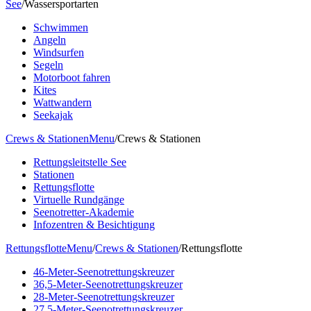
See
/
Wassersportarten
Schwimmen
Angeln
Windsurfen
Segeln
Motorboot fahren
Kites
Wattwandern
Seekajak
Crews & Stationen
Menu
/
Crews & Stationen
Rettungsleitstelle See
Stationen
Rettungsflotte
Virtuelle Rundgänge
Seenotretter-Akademie
Infozentren & Besichtigung
Rettungsflotte
Menu
/
Crews & Stationen
/
Rettungsflotte
46-Meter-Seenotrettungskreuzer
36,5-Meter-Seenotrettungskreuzer
28-Meter-Seenotrettungskreuzer
27,5-Meter-Seenotrettungskreuzer