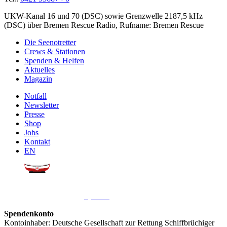
UKW-Kanal 16 und 70 (DSC) sowie Grenzwelle 2187,5 kHz
(DSC) über Bremen Rescue Radio, Rufname: Bremen Rescue
Die Seenotretter
Crews & Stationen
Spenden & Helfen
Aktuelles
Magazin
Notfall
Newsletter
Presse
Shop
Jobs
Kontakt
EN
Sie möchten uns helfen?
Wir freuen uns über Ihre
Spende
.
Spendenkonto
Kontoinhaber: Deutsche Gesellschaft zur Rettung Schiffbrüchiger