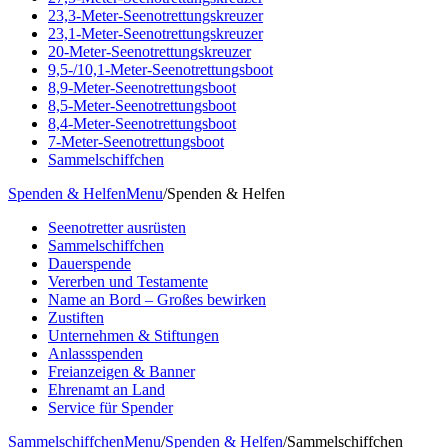
23,3-Meter-Seenotrettungskreuzer
23,1-Meter-Seenotrettungskreuzer
20-Meter-Seenotrettungskreuzer
9,5-/10,1-Meter-Seenotrettungsboot
8,9-Meter-Seenotrettungsboot
8,5-Meter-Seenotrettungsboot
8,4-Meter-Seenotrettungsboot
7-Meter-Seenotrettungsboot
Sammelschiffchen
Spenden & Helfen
Menu
/
Spenden & Helfen
Seenotretter ausrüsten
Sammelschiffchen
Dauerspende
Vererben und Testamente
Name an Bord – Großes bewirken
Zustiften
Unternehmen & Stiftungen
Anlassspenden
Freianzeigen & Banner
Ehrenamt an Land
Service für Spender
Sammelschiffchen
Menu
/
Spenden & Helfen
/
Sammelschiffchen