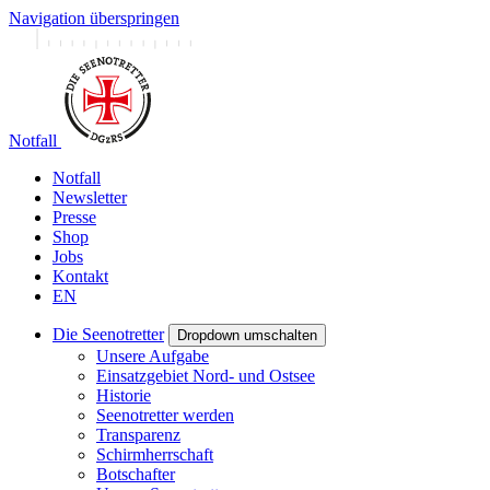
Navigation überspringen
Notfall
Notfall
Newsletter
Presse
Shop
Jobs
Kontakt
EN
Die Seenotretter
Dropdown umschalten
Unsere Aufgabe
Einsatzgebiet Nord- und Ostsee
Historie
Seenotretter werden
Transparenz
Schirmherrschaft
Botschafter