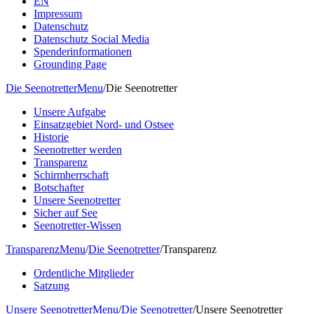
EN
Impressum
Datenschutz
Datenschutz Social Media
Spenderinformationen
Grounding Page
Die Seenotretter
Menu
/
Die Seenotretter
Unsere Aufgabe
Einsatzgebiet Nord- und Ostsee
Historie
Seenotretter werden
Transparenz
Schirmherrschaft
Botschafter
Unsere Seenotretter
Sicher auf See
Seenotretter-Wissen
Transparenz
Menu
/
Die Seenotretter
/
Transparenz
Ordentliche Mitglieder
Satzung
Unsere Seenotretter
Menu
/
Die Seenotretter
/
Unsere Seenotretter