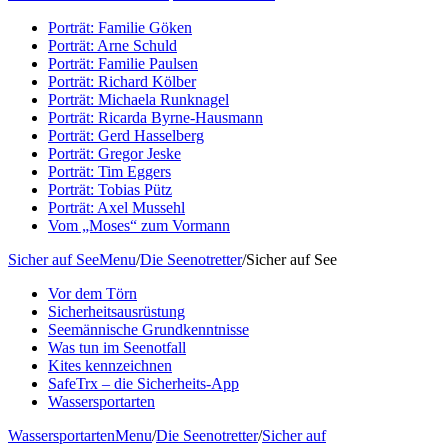
Porträt: Familie Göken
Porträt: Arne Schuld
Porträt: Familie Paulsen
Porträt: Richard Kölber
Porträt: Michaela Runknagel
Porträt: Ricarda Byrne-Hausmann
Porträt: Gerd Hasselberg
Porträt: Gregor Jeske
Porträt: Tim Eggers
Porträt: Tobias Pütz
Porträt: Axel Mussehl
Vom „Moses“ zum Vormann
Sicher auf See
Menu
/
Die Seenotretter
/
Sicher auf See
Vor dem Törn
Sicherheitsausrüstung
Seemännische Grundkenntnisse
Was tun im Seenotfall
Kites kennzeichnen
SafeTrx – die Sicherheits-App
Wassersportarten
Wassersportarten
Menu
/
Die Seenotretter
/
Sicher auf