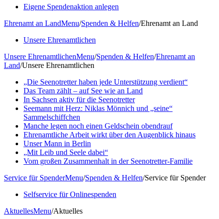
Eigene Spendenaktion anlegen
Ehrenamt an Land
Menu
/
Spenden & Helfen
/
Ehrenamt an Land
Unsere Ehrenamtlichen
Unsere Ehrenamtlichen
Menu
/
Spenden & Helfen
/
Ehrenamt an
Land
/
Unsere Ehrenamtlichen
„Die Seenotretter haben jede Unterstützung verdient“
Das Team zählt – auf See wie an Land
In Sachsen aktiv für die Seenotretter
Seemann mit Herz: Niklas Mönnich und „seine“
Sammelschiffchen
Manche legen noch einen Geldschein obendrauf
Ehrenamtliche Arbeit wirkt über den Augenblick hinaus
Unser Mann in Berlin
„Mit Leib und Seele dabei“
Vom großen Zusammenhalt in der Seenotretter-Familie
Service für Spender
Menu
/
Spenden & Helfen
/
Service für Spender
Selfservice für Onlinespenden
Aktuelles
Menu
/
Aktuelles