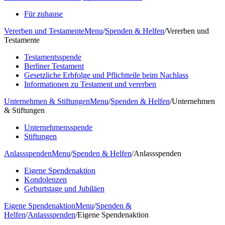
Für zuhause
Vererben und Testamente
Menu
/
Spenden & Helfen
/
Vererben und
Testamente
Testamentsspende
Berliner Testament
Gesetzliche Erbfolge und Pflichtteile beim Nachlass
Informationen zu Testament und vererben
Unternehmen & Stiftungen
Menu
/
Spenden & Helfen
/
Unternehmen
& Stiftungen
Unternehmensspende
Stiftungen
Anlassspenden
Menu
/
Spenden & Helfen
/
Anlassspenden
Eigene Spendenaktion
Kondolenzen
Geburtstage und Jubiläen
Eigene Spendenaktion
Menu
/
Spenden &
Helfen
/
Anlassspenden
/
Eigene Spendenaktion