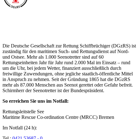
Über die Seenotretter
Die Deutsche Gesellschaft zur Rettung Schiffbrüchiger (DGzRS) ist
zuständig für den maritimen Such- und Rettungsdienst auf Nord-
und Ostsee. Mehr als 1.000 Seenotretter sind auf 60
Rettungseinheiten Jahr für Jahr rund 2.000 Mal im Einsatz – rund
um die Uhr, bei jedem Wetter, finanziert ausschließlich durch
freiwillige Zuwendungen, ohne jegliche staatlich-öffentliche Mittel
in Anspruch zu nehmen. Seit der Gründung 1865 hat die DGzRS
mehr als 87.000 Menschen aus Seenot gerettet oder Gefahr befreit.
Schirmherr der Seenotretter ist der Bundespräsident.
So erreichen Sie uns im Notfall:
Rettungsleitstelle See
Maritime Rescue Co-ordination Centre (MRCC) Bremen
Im Notfall (24 h):
Tel.:
0421 53687 - 0