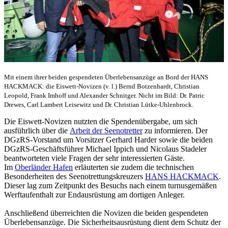
Mit einem ihrer beiden gespendeten Überlebensanzüge an Bord der HANS
HACKMACK: die Eiswett-Novizen (v. l.) Bernd Botzenhardt, Christian
Leopold, Frank Imhoff und Alexander Schnitger. Nicht im Bild: Dr. Patric
Drewes, Carl Lambert Leisewitz und Dr. Christian Lütke-Uhlenbrock.
Die Eiswett-Novizen nutzten die Spendenübergabe, um sich
ausführlich über die
Arbeit der Seenotretter
zu informieren. Der
DGzRS-Vorstand um Vorsitzer Gerhard Harder sowie die beiden
DGzRS-Geschäftsführer Michael Ippich und Nicolaus Stadeler
beantworteten viele Fragen der sehr interessierten Gäste.
Im
Oberländer Hafen
erläuterten sie zudem die technischen
Besonderheiten des Seenotrettungskreuzers
HANS HACKMACK
.
Dieser lag zum Zeitpunkt des Besuchs nach einem turnusgemäßen
Werftaufenthalt zur Endausrüstung am dortigen Anleger.
Anschließend überreichten die Novizen die beiden gespendeten
Überlebensanzüge. Die Sicherheitsausrüstung dient dem Schutz der