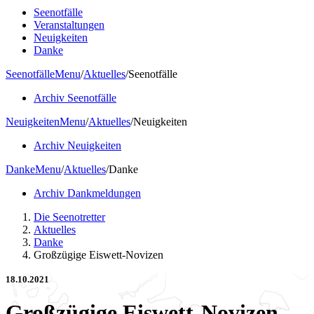
Seenotfälle
Veranstaltungen
Neuigkeiten
Danke
Seenotfälle
Menu
/
Aktuelles
/
Seenotfälle
Archiv Seenotfälle
Neuigkeiten
Menu
/
Aktuelles
/
Neuigkeiten
Archiv Neuigkeiten
Danke
Menu
/
Aktuelles
/
Danke
Archiv Dankmeldungen
Die Seenotretter
Aktuelles
Danke
Großzügige Eiswett-Novizen
18.10.2021
Großzügige Eiswett-Novizen