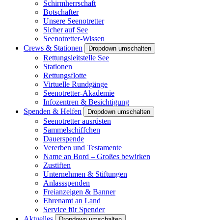
Schirmherrschaft
Botschafter
Unsere Seenotretter
Sicher auf See
Seenotretter-Wissen
Crews & Stationen
Dropdown umschalten
Rettungsleitstelle See
Stationen
Rettungsflotte
Virtuelle Rundgänge
Seenotretter-Akademie
Infozentren & Besichtigung
Spenden & Helfen
Dropdown umschalten
Seenotretter ausrüsten
Sammelschiffchen
Dauerspende
Vererben und Testamente
Name an Bord – Großes bewirken
Zustiften
Unternehmen & Stiftungen
Anlassspenden
Freianzeigen & Banner
Ehrenamt an Land
Service für Spender
Aktuelles
Dropdown umschalten