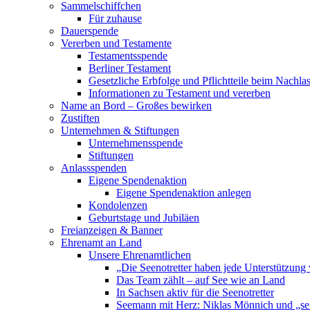
Sammelschiffchen
Für zuhause
Dauerspende
Vererben und Testamente
Testamentsspende
Berliner Testament
Gesetzliche Erbfolge und Pflichtteile beim Nachla
Informationen zu Testament und vererben
Name an Bord – Großes bewirken
Zustiften
Unternehmen & Stiftungen
Unternehmensspende
Stiftungen
Anlassspenden
Eigene Spendenaktion
Eigene Spendenaktion anlegen
Kondolenzen
Geburtstage und Jubiläen
Freianzeigen & Banner
Ehrenamt an Land
Unsere Ehrenamtlichen
„Die Seenotretter haben jede Unterstützung 
Das Team zählt – auf See wie an Land
In Sachsen aktiv für die Seenotretter
Seemann mit Herz: Niklas Mönnich und „se