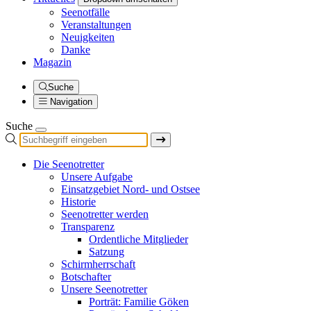
Seenotfälle
Veranstaltungen
Neuigkeiten
Danke
Magazin
Suche
Navigation
Suche
Die Seenotretter
Unsere Aufgabe
Einsatzgebiet Nord- und Ostsee
Historie
Seenotretter werden
Transparenz
Ordentliche Mitglieder
Satzung
Schirmherrschaft
Botschafter
Unsere Seenotretter
Porträt: Familie Göken