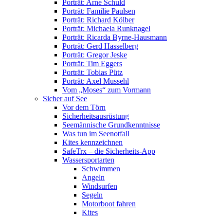
Porträt: Arne Schuld
Porträt: Familie Paulsen
Porträt: Richard Kölber
Porträt: Michaela Runknagel
Porträt: Ricarda Byrne-Hausmann
Porträt: Gerd Hasselberg
Porträt: Gregor Jeske
Porträt: Tim Eggers
Porträt: Tobias Pütz
Porträt: Axel Mussehl
Vom „Moses“ zum Vormann
Sicher auf See
Vor dem Törn
Sicherheitsausrüstung
Seemännische Grundkenntnisse
Was tun im Seenotfall
Kites kennzeichnen
SafeTrx – die Sicherheits-App
Wassersportarten
Schwimmen
Angeln
Windsurfen
Segeln
Motorboot fahren
Kites