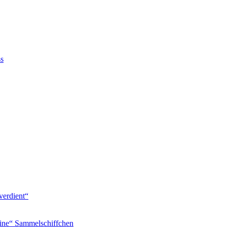
ss
verdient“
ine“ Sammelschiffchen