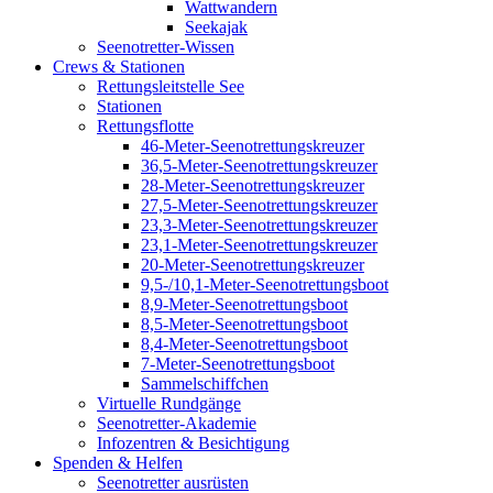
Wattwandern
Seekajak
Seenotretter-Wissen
Crews & Stationen
Rettungsleitstelle See
Stationen
Rettungsflotte
46-Meter-Seenotrettungskreuzer
36,5-Meter-Seenotrettungskreuzer
28-Meter-Seenotrettungskreuzer
27,5-Meter-Seenotrettungskreuzer
23,3-Meter-Seenotrettungskreuzer
23,1-Meter-Seenotrettungskreuzer
20-Meter-Seenotrettungskreuzer
9,5-/10,1-Meter-Seenotrettungsboot
8,9-Meter-Seenotrettungsboot
8,5-Meter-Seenotrettungsboot
8,4-Meter-Seenotrettungsboot
7-Meter-Seenotrettungsboot
Sammelschiffchen
Virtuelle Rundgänge
Seenotretter-Akademie
Infozentren & Besichtigung
Spenden & Helfen
Seenotretter ausrüsten