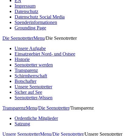
EN
Impressum
Datenschutz
Datenschutz Social Media
Spenderinformationen
Grounding Page
Die Seenotretter
Menu
/
Die Seenotretter
Unsere Aufgabe
Einsatzgebiet Nord- und Ostsee
Historie
Seenotretter werden
Transparenz
Schirmherrschaft
Botschafter
Unsere Seenotretter
Sicher auf See
Seenotretter-Wissen
Transparenz
Menu
/
Die Seenotretter
/
Transparenz
Ordentliche Mitglieder
Satzung
Unsere Seenotretter
Menu
/
Die Seenotretter
/
Unsere Seenotretter