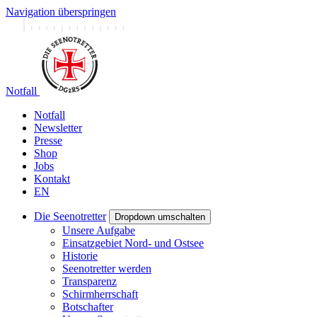
Navigation überspringen
Notfall
Notfall
Newsletter
Presse
Shop
Jobs
Kontakt
EN
Die Seenotretter
Dropdown umschalten
Unsere Aufgabe
Einsatzgebiet Nord- und Ostsee
Historie
Seenotretter werden
Transparenz
Schirmherrschaft
Botschafter