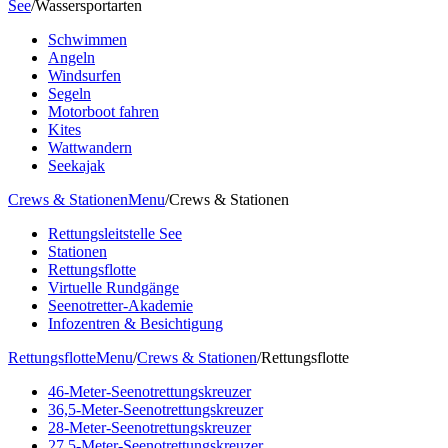
See
/
Wassersportarten
Schwimmen
Angeln
Windsurfen
Segeln
Motorboot fahren
Kites
Wattwandern
Seekajak
Crews & Stationen
Menu
/
Crews & Stationen
Rettungsleitstelle See
Stationen
Rettungsflotte
Virtuelle Rundgänge
Seenotretter-Akademie
Infozentren & Besichtigung
Rettungsflotte
Menu
/
Crews & Stationen
/
Rettungsflotte
46-Meter-Seenotrettungskreuzer
36,5-Meter-Seenotrettungskreuzer
28-Meter-Seenotrettungskreuzer
27,5-Meter-Seenotrettungskreuzer