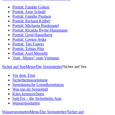
Porträt: Familie Göken
Porträt: Arne Schuld
Porträt: Familie Paulsen
Porträt: Richard Kölber
Porträt: Michaela Runknagel
Porträt: Ricarda Byrne-Hausmann
Porträt: Gerd Hasselberg
Porträt: Gregor Jeske
Porträt: Tim Eggers
Porträt: Tobias Pütz
Porträt: Axel Mussehl
Vom „Moses“ zum Vormann
Sicher auf See
Menu
/
Die Seenotretter
/
Sicher auf See
Vor dem Törn
Sicherheitsausrüstung
Seemännische Grundkenntnisse
Was tun im Seenotfall
Kites kennzeichnen
SafeTrx – die Sicherheits-App
Wassersportarten
Wassersportarten
Menu
/
Die Seenotretter
/
Sicher auf