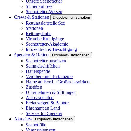
Unsere Seenotretter
Sicher auf See
Seenotretter-Wissen
Crews & Stationen
Dropdown umschalten
Rettungsleitstelle See
Stationen
Rettungsflotte
Virtuelle Rundgänge
Seenotretter-Akademie
Infozentren & Besichtigung
Spenden & Helfen
Dropdown umschalten
Seenotretter ausrüsten
Sammelschiffchen
Dauerspende
Vererben und Testamente
Name an Bord – Großes bewirken
Zustiften
Unternehmen & Stiftungen
Anlassspenden
Freianzeigen & Banner
Ehrenamt an Land
Service für Spender
Aktuelles
Dropdown umschalten
Seenotfälle
Veranstaltungen