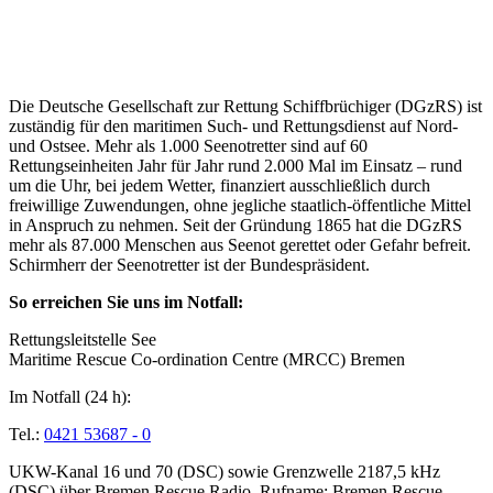
Über die Seenotretter
Die Deutsche Gesellschaft zur Rettung Schiffbrüchiger (DGzRS) ist
zuständig für den maritimen Such- und Rettungsdienst auf Nord-
und Ostsee. Mehr als 1.000 Seenotretter sind auf 60
Rettungseinheiten Jahr für Jahr rund 2.000 Mal im Einsatz – rund
um die Uhr, bei jedem Wetter, finanziert ausschließlich durch
freiwillige Zuwendungen, ohne jegliche staatlich-öffentliche Mittel
in Anspruch zu nehmen. Seit der Gründung 1865 hat die DGzRS
mehr als 87.000 Menschen aus Seenot gerettet oder Gefahr befreit.
Schirmherr der Seenotretter ist der Bundespräsident.
So erreichen Sie uns im Notfall:
Rettungsleitstelle See
Maritime Rescue Co-ordination Centre (MRCC) Bremen
Im Notfall (24 h):
Tel.:
0421 53687 - 0
UKW-Kanal 16 und 70 (DSC) sowie Grenzwelle 2187,5 kHz
(DSC) über Bremen Rescue Radio, Rufname: Bremen Rescue