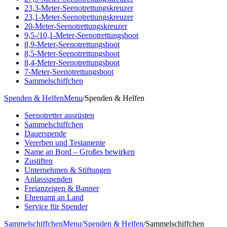
23,3-Meter-Seenotrettungskreuzer
23,1-Meter-Seenotrettungskreuzer
20-Meter-Seenotrettungskreuzer
9,5-/10,1-Meter-Seenotrettungsboot
8,9-Meter-Seenotrettungsboot
8,5-Meter-Seenotrettungsboot
8,4-Meter-Seenotrettungsboot
7-Meter-Seenotrettungsboot
Sammelschiffchen
Spenden & Helfen
Menu
/
Spenden & Helfen
Seenotretter ausrüsten
Sammelschiffchen
Dauerspende
Vererben und Testamente
Name an Bord – Großes bewirken
Zustiften
Unternehmen & Stiftungen
Anlassspenden
Freianzeigen & Banner
Ehrenamt an Land
Service für Spender
Sammelschiffchen
Menu
/
Spenden & Helfen
/
Sammelschiffchen