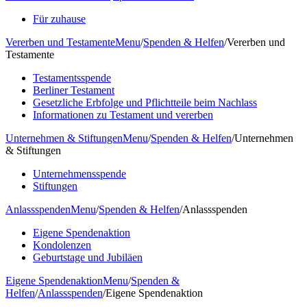
Für zuhause
Vererben und Testamente
Menu
/
Spenden & Helfen
/
Vererben und
Testamente
Testamentsspende
Berliner Testament
Gesetzliche Erbfolge und Pflichtteile beim Nachlass
Informationen zu Testament und vererben
Unternehmen & Stiftungen
Menu
/
Spenden & Helfen
/
Unternehmen
& Stiftungen
Unternehmensspende
Stiftungen
Anlassspenden
Menu
/
Spenden & Helfen
/
Anlassspenden
Eigene Spendenaktion
Kondolenzen
Geburtstage und Jubiläen
Eigene Spendenaktion
Menu
/
Spenden &
Helfen
/
Anlassspenden
/
Eigene Spendenaktion