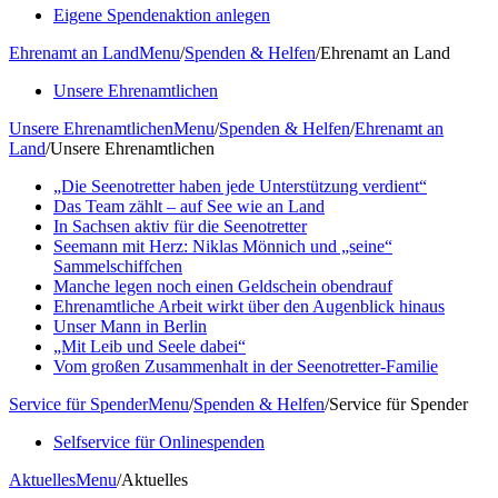
Eigene Spendenaktion anlegen
Ehrenamt an Land
Menu
/
Spenden & Helfen
/
Ehrenamt an Land
Unsere Ehrenamtlichen
Unsere Ehrenamtlichen
Menu
/
Spenden & Helfen
/
Ehrenamt an
Land
/
Unsere Ehrenamtlichen
„Die Seenotretter haben jede Unterstützung verdient“
Das Team zählt – auf See wie an Land
In Sachsen aktiv für die Seenotretter
Seemann mit Herz: Niklas Mönnich und „seine“
Sammelschiffchen
Manche legen noch einen Geldschein obendrauf
Ehrenamtliche Arbeit wirkt über den Augenblick hinaus
Unser Mann in Berlin
„Mit Leib und Seele dabei“
Vom großen Zusammenhalt in der Seenotretter-Familie
Service für Spender
Menu
/
Spenden & Helfen
/
Service für Spender
Selfservice für Onlinespenden
Aktuelles
Menu
/
Aktuelles