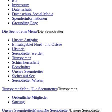
EN
Impressum
Datenschutz
Datenschutz Social Media
Spenderinformationen
Grounding Page
Die Seenotretter
Menu
/
Die Seenotretter
Unsere Aufgabe
Einsatzgebiet Nord- und Ostsee
Historie
Seenotretter werden
Transparenz
Schirmherrschaft
Botschafter
Unsere Seenotretter
Sicher auf See
Seenotretter-Wissen
Transparenz
Menu
/
Die Seenotretter
/
Transparenz
Ordentliche Mitglieder
Satzung
Unsere Seenotretter
Menu
/
Die Seenotretter
/
Unsere Seenotretter