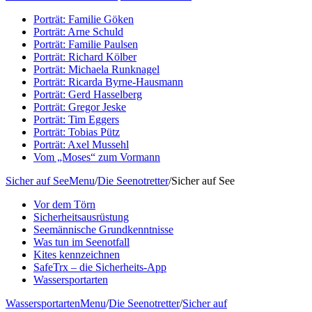
Porträt: Familie Göken
Porträt: Arne Schuld
Porträt: Familie Paulsen
Porträt: Richard Kölber
Porträt: Michaela Runknagel
Porträt: Ricarda Byrne-Hausmann
Porträt: Gerd Hasselberg
Porträt: Gregor Jeske
Porträt: Tim Eggers
Porträt: Tobias Pütz
Porträt: Axel Mussehl
Vom „Moses“ zum Vormann
Sicher auf See
Menu
/
Die Seenotretter
/
Sicher auf See
Vor dem Törn
Sicherheitsausrüstung
Seemännische Grundkenntnisse
Was tun im Seenotfall
Kites kennzeichnen
SafeTrx – die Sicherheits-App
Wassersportarten
Wassersportarten
Menu
/
Die Seenotretter
/
Sicher auf