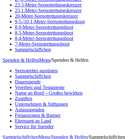
23,3-Meter-Seenotrettungskreuzer
23,1-Meter-Seenotrettungskreuzer
20-Meter-Seenotrettungskreuzer
9,5-/10,1-Meter-Seenotrettungsboot
8,9-Meter-Seenotrettungsboot
8,5-Meter-Seenotrettungsboot
8,4-Meter-Seenotrettungsboot
7-Meter-Seenotrettungsboot
Sammelschiffchen
Spenden & Helfen
Menu
/
Spenden & Helfen
Seenotretter ausrüsten
Sammelschiffchen
Dauerspende
Vererben und Testamente
Name an Bord – Großes bewirken
Zustiften
Unternehmen & Stiftungen
Anlassspenden
Freianzeigen & Banner
Ehrenamt an Land
Service für Spender
Sammelschiffchen
Menu
/
Spenden & Helfen
/
Sammelschiffchen