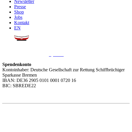
Newsletter
Presse
Shop
Jobs
Kontakt
EN
Sie möchten uns helfen?
Wir freuen uns über Ihre
Spende
.
Spendenkonto
Kontoinhaber: Deutsche Gesellschaft zur Rettung Schiffbrüchiger
Sparkasse Bremen
IBAN: DE36 2905 0101 0001 0720 16
BIC: SBREDE22
Weitere Themen
Social Media