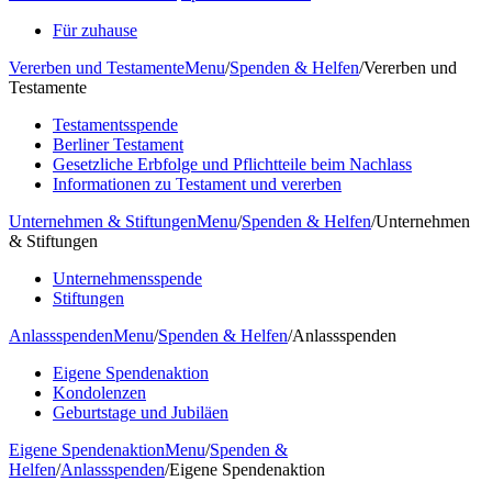
Für zuhause
Vererben und Testamente
Menu
/
Spenden & Helfen
/
Vererben und
Testamente
Testamentsspende
Berliner Testament
Gesetzliche Erbfolge und Pflichtteile beim Nachlass
Informationen zu Testament und vererben
Unternehmen & Stiftungen
Menu
/
Spenden & Helfen
/
Unternehmen
& Stiftungen
Unternehmensspende
Stiftungen
Anlassspenden
Menu
/
Spenden & Helfen
/
Anlassspenden
Eigene Spendenaktion
Kondolenzen
Geburtstage und Jubiläen
Eigene Spendenaktion
Menu
/
Spenden &
Helfen
/
Anlassspenden
/
Eigene Spendenaktion