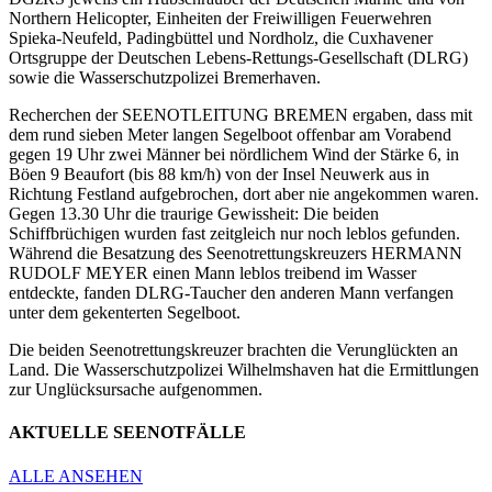
Northern Helicopter, Einheiten der Freiwilligen Feuerwehren
Spieka-Neufeld, Padingbüttel und Nordholz, die Cuxhavener
Ortsgruppe der Deutschen Lebens-Rettungs-Gesellschaft (DLRG)
sowie die Wasserschutzpolizei Bremerhaven.
Recherchen der SEENOTLEITUNG BREMEN ergaben, dass mit
dem rund sieben Meter langen Segelboot offenbar am Vorabend
gegen 19 Uhr zwei Männer bei nördlichem Wind der Stärke 6, in
Böen 9 Beaufort (bis 88 km/h) von der Insel Neuwerk aus in
Richtung Festland aufgebrochen, dort aber nie angekommen waren.
Gegen 13.30 Uhr die traurige Gewissheit: Die beiden
Schiffbrüchigen wurden fast zeitgleich nur noch leblos gefunden.
Während die Besatzung des Seenotrettungskreuzers HERMANN
RUDOLF MEYER einen Mann leblos treibend im Wasser
entdeckte, fanden DLRG-Taucher den anderen Mann verfangen
unter dem gekenterten Segelboot.
Die beiden Seenotrettungskreuzer brachten die Verunglückten an
Land. Die Wasserschutzpolizei Wilhelmshaven hat die Ermittlungen
zur Unglücksursache aufgenommen.
AKTUELLE SEENOTFÄLLE
ALLE
ANSEHEN