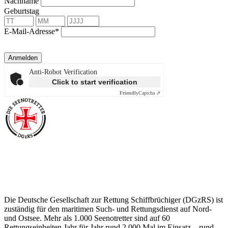
Nachname
Geburtstag
E-Mail-Adresse*
Anmelden
Anti-Robot Verification
Click to start verification
Friendly
Captcha ⇗
Über die Seenotretter
Die Deutsche Gesellschaft zur Rettung Schiffbrüchiger (DGzRS) ist
zuständig für den maritimen Such- und Rettungsdienst auf Nord-
und Ostsee. Mehr als 1.000 Seenotretter sind auf 60
Rettungseinheiten Jahr für Jahr rund 2.000 Mal im Einsatz – rund