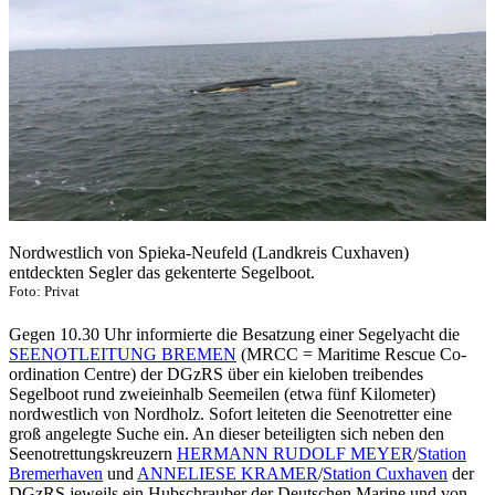
Nordwestlich von Spieka-Neufeld (Landkreis Cuxhaven)
entdeckten Segler das gekenterte Segelboot.
Foto: Privat
Gegen 10.30 Uhr informierte die Besatzung einer Segelyacht die
SEENOTLEITUNG BREMEN
(MRCC = Maritime Rescue Co-
ordination Centre) der DGzRS über ein kieloben treibendes
Segelboot rund zweieinhalb Seemeilen (etwa fünf Kilometer)
nordwestlich von Nordholz. Sofort leiteten die Seenotretter eine
groß angelegte Suche ein. An dieser beteiligten sich neben den
Seenotrettungskreuzern
HERMANN RUDOLF MEYER
/
Station
Bremerhaven
und
ANNELIESE KRAMER
/
Station Cuxhaven
der
DGzRS jeweils ein Hubschrauber der Deutschen Marine und von