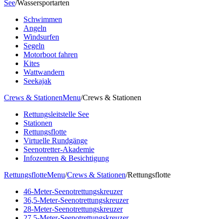
See
/
Wassersportarten
Schwimmen
Angeln
Windsurfen
Segeln
Motorboot fahren
Kites
Wattwandern
Seekajak
Crews & Stationen
Menu
/
Crews & Stationen
Rettungsleitstelle See
Stationen
Rettungsflotte
Virtuelle Rundgänge
Seenotretter-Akademie
Infozentren & Besichtigung
Rettungsflotte
Menu
/
Crews & Stationen
/
Rettungsflotte
46-Meter-Seenotrettungskreuzer
36,5-Meter-Seenotrettungskreuzer
28-Meter-Seenotrettungskreuzer
27,5-Meter-Seenotrettungskreuzer