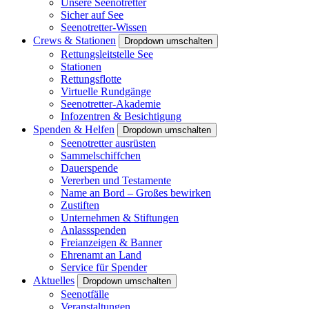
Unsere Seenotretter
Sicher auf See
Seenotretter-Wissen
Crews & Stationen
Dropdown umschalten
Rettungsleitstelle See
Stationen
Rettungsflotte
Virtuelle Rundgänge
Seenotretter-Akademie
Infozentren & Besichtigung
Spenden & Helfen
Dropdown umschalten
Seenotretter ausrüsten
Sammelschiffchen
Dauerspende
Vererben und Testamente
Name an Bord – Großes bewirken
Zustiften
Unternehmen & Stiftungen
Anlassspenden
Freianzeigen & Banner
Ehrenamt an Land
Service für Spender
Aktuelles
Dropdown umschalten
Seenotfälle
Veranstaltungen