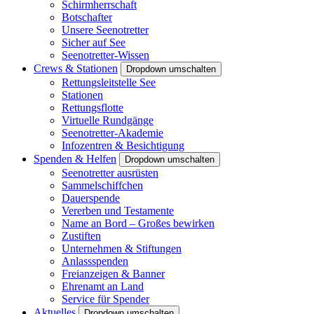
Schirmherrschaft
Botschafter
Unsere Seenotretter
Sicher auf See
Seenotretter-Wissen
Crews & Stationen
Dropdown umschalten
Rettungsleitstelle See
Stationen
Rettungsflotte
Virtuelle Rundgänge
Seenotretter-Akademie
Infozentren & Besichtigung
Spenden & Helfen
Dropdown umschalten
Seenotretter ausrüsten
Sammelschiffchen
Dauerspende
Vererben und Testamente
Name an Bord – Großes bewirken
Zustiften
Unternehmen & Stiftungen
Anlassspenden
Freianzeigen & Banner
Ehrenamt an Land
Service für Spender
Aktuelles
Dropdown umschalten