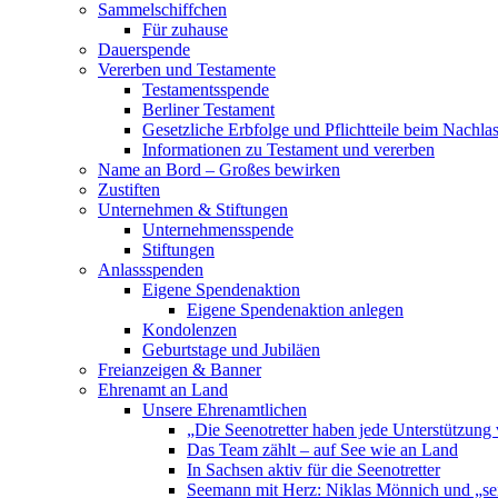
Sammelschiffchen
Für zuhause
Dauerspende
Vererben und Testamente
Testamentsspende
Berliner Testament
Gesetzliche Erbfolge und Pflichtteile beim Nachla
Informationen zu Testament und vererben
Name an Bord – Großes bewirken
Zustiften
Unternehmen & Stiftungen
Unternehmensspende
Stiftungen
Anlassspenden
Eigene Spendenaktion
Eigene Spendenaktion anlegen
Kondolenzen
Geburtstage und Jubiläen
Freianzeigen & Banner
Ehrenamt an Land
Unsere Ehrenamtlichen
„Die Seenotretter haben jede Unterstützung 
Das Team zählt – auf See wie an Land
In Sachsen aktiv für die Seenotretter
Seemann mit Herz: Niklas Mönnich und „se