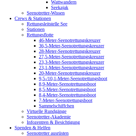
Wattwandern
Seekajak
Seenotretter-Wissen
Crews & Stationen
Rettungsleitstelle See
Stationen
Rettungsflotte
46-Meter-Seenotrettungskreuzer
36,5-Meter-Seenotrettungskreuzer
28-Meter-Seenotrettungskreuzer
27,5-Meter-Seenotrettungskreuzer
23,3-Meter-Seenotrettungskreuzer
23,1-Meter-Seenotrettungskreuzer
20-Meter-Seenotrettungskreuzer
9,5-/10,1-Meter-Seenotrettungsboot
8,9-Meter-Seenotrettungsboot
8,5-Meter-Seenotrettungsboot
8,4-Meter-Seenotrettungsboot
7-Meter-Seenotrettungsboot
Sammelschiffchen
Virtuelle Rundgänge
Seenotretter-Akademie
Infozentren & Besichtigung
Spenden & Helfen
Seenotretter ausrüsten