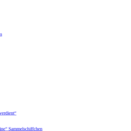
ss
verdient“
ine“ Sammelschiffchen