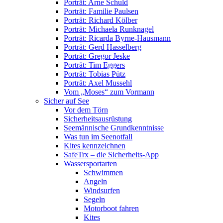
Porträt: Arne Schuld
Porträt: Familie Paulsen
Porträt: Richard Kölber
Porträt: Michaela Runknagel
Porträt: Ricarda Byrne-Hausmann
Porträt: Gerd Hasselberg
Porträt: Gregor Jeske
Porträt: Tim Eggers
Porträt: Tobias Pütz
Porträt: Axel Mussehl
Vom „Moses“ zum Vormann
Sicher auf See
Vor dem Törn
Sicherheitsausrüstung
Seemännische Grundkenntnisse
Was tun im Seenotfall
Kites kennzeichnen
SafeTrx – die Sicherheits-App
Wassersportarten
Schwimmen
Angeln
Windsurfen
Segeln
Motorboot fahren
Kites