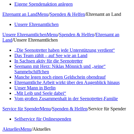
Eigene Spendenaktion anlegen
Ehrenamt an Land
Menu
/
Spenden & Helfen
/
Ehrenamt an Land
Unsere Ehrenamtlichen
Unsere Ehrenamtlichen
Menu
/
Spenden & Helfen
/
Ehrenamt an
Land
/
Unsere Ehrenamtlichen
„Die Seenotretter haben jede Unterstützung verdient“
Das Team zählt – auf See wie an Land
In Sachsen aktiv für die Seenotretter
Seemann mit Herz: Niklas Mönnich und „seine“
Sammelschiffchen
Manche legen noch einen Geldschein obendrauf
Ehrenamtliche Arbeit wirkt über den Augenblick hinaus
Unser Mann in Berlin
„Mit Leib und Seele dabei“
Vom großen Zusammenhalt in der Seenotretter-Familie
Service für Spender
Menu
/
Spenden & Helfen
/
Service für Spender
Selfservice für Onlinespenden
Aktuelles
Menu
/
Aktuelles