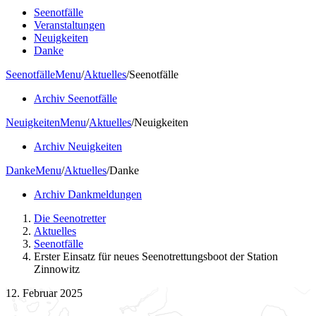
Seenotfälle
Veranstaltungen
Neuigkeiten
Danke
Seenotfälle
Menu
/
Aktuelles
/
Seenotfälle
Archiv Seenotfälle
Neuigkeiten
Menu
/
Aktuelles
/
Neuigkeiten
Archiv Neuigkeiten
Danke
Menu
/
Aktuelles
/
Danke
Archiv Dankmeldungen
Die Seenotretter
Aktuelles
Seenotfälle
Erster Einsatz für neues Seenotrettungsboot der Station
Zinnowitz
12. Februar 2025