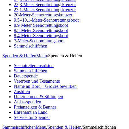
23,3-Meter-Seenotrettungskreuzer
23,1-Meter-Seenotrettungskreuzer
20-Meter-Seenotrettungskreuzer
9,5-/10,1-Meter-Seenotrettungsboot
8,9-Meter-Seenotrettungsboot
8,5-Meter-Seenotrettungsboot
8,4-Meter-Seenotrettungsboot
7-Meter-Seenotrettungsboot
Sammelschiffchen
Spenden & Helfen
Menu
/
Spenden & Helfen
Seenotretter ausrüsten
Sammelschiffchen
Dauerspende
Vererben und Testamente
Name an Bord – Großes bewirken
Zustiften
Unternehmen & Stiftungen
Anlassspenden
Freianzeigen & Banner
Ehrenamt an Land
Service für Spender
Sammelschiffchen
Menu
/
Spenden & Helfen
/
Sammelschiffchen