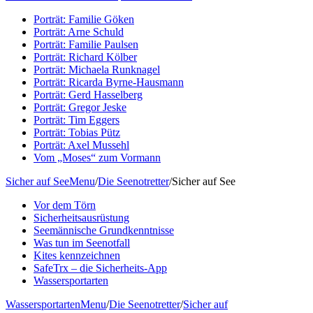
Porträt: Familie Göken
Porträt: Arne Schuld
Porträt: Familie Paulsen
Porträt: Richard Kölber
Porträt: Michaela Runknagel
Porträt: Ricarda Byrne-Hausmann
Porträt: Gerd Hasselberg
Porträt: Gregor Jeske
Porträt: Tim Eggers
Porträt: Tobias Pütz
Porträt: Axel Mussehl
Vom „Moses“ zum Vormann
Sicher auf See
Menu
/
Die Seenotretter
/
Sicher auf See
Vor dem Törn
Sicherheitsausrüstung
Seemännische Grundkenntnisse
Was tun im Seenotfall
Kites kennzeichnen
SafeTrx – die Sicherheits-App
Wassersportarten
Wassersportarten
Menu
/
Die Seenotretter
/
Sicher auf