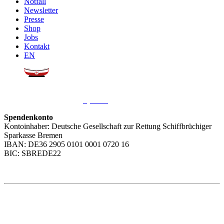
Notfall
Newsletter
Presse
Shop
Jobs
Kontakt
EN
Sie möchten uns helfen?
Wir freuen uns über Ihre
Spende
.
Spendenkonto
Kontoinhaber: Deutsche Gesellschaft zur Rettung Schiffbrüchiger
Sparkasse Bremen
IBAN: DE36 2905 0101 0001 0720 16
BIC: SBREDE22
Weitere Themen
Social Media