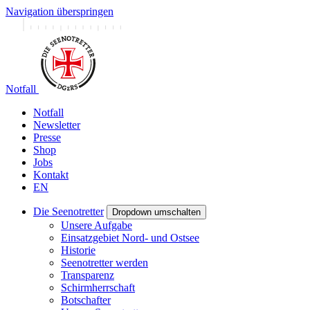
Navigation überspringen
Notfall
Notfall
Newsletter
Presse
Shop
Jobs
Kontakt
EN
Die Seenotretter
Dropdown umschalten
Unsere Aufgabe
Einsatzgebiet Nord- und Ostsee
Historie
Seenotretter werden
Transparenz
Schirmherrschaft
Botschafter