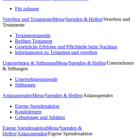
Für zuhause
Vererben und Testamente
Menu
/
Spenden & Helfen
/
Vererben und
Testamente
Testamentsspende
Berliner Testament
Gesetzliche Erbfolge und Pflichtteile beim Nachlass
Informationen zu Testament und vererben
Unternehmen & Stiftungen
Menu
/
Spenden & Helfen
/
Unternehmen
& Stiftungen
Unternehmensspende
Stiftungen
Anlassspenden
Menu
/
Spenden & Helfen
/
Anlassspenden
Eigene Spendenaktion
Kondolenzen
Geburtstage und Jubiläen
Eigene Spendenaktion
Menu
/
Spenden &
Helfen
/
Anlassspenden
/
Eigene Spendenaktion