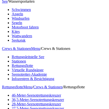
See
/
Wassersportarten
Schwimmen
Angeln
Windsurfen
Segeln
Motorboot fahren
Kites
Wattwandern
Seekajak
Crews & Stationen
Menu
/
Crews & Stationen
Rettungsleitstelle See
Stationen
Rettungsflotte
Virtuelle Rundgänge
Seenotretter-Akademie
Infozentren & Besichtigung
Rettungsflotte
Menu
/
Crews & Stationen
/
Rettungsflotte
46-Meter-Seenotrettungskreuzer
36,5-Meter-Seenotrettungskreuzer
28-Meter-Seenotrettungskreuzer
27,5-Meter-Seenotrettungskreuzer