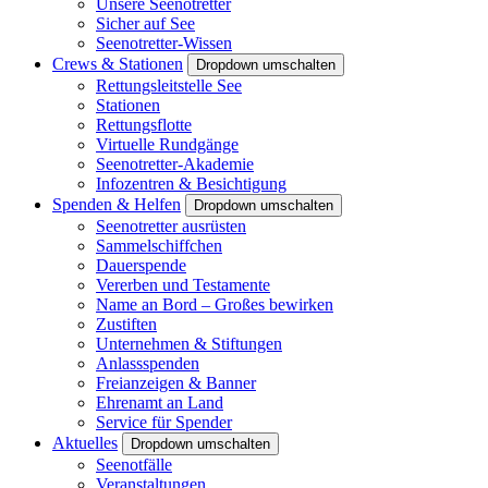
Unsere Seenotretter
Sicher auf See
Seenotretter-Wissen
Crews & Stationen
Dropdown umschalten
Rettungsleitstelle See
Stationen
Rettungsflotte
Virtuelle Rundgänge
Seenotretter-Akademie
Infozentren & Besichtigung
Spenden & Helfen
Dropdown umschalten
Seenotretter ausrüsten
Sammelschiffchen
Dauerspende
Vererben und Testamente
Name an Bord – Großes bewirken
Zustiften
Unternehmen & Stiftungen
Anlassspenden
Freianzeigen & Banner
Ehrenamt an Land
Service für Spender
Aktuelles
Dropdown umschalten
Seenotfälle
Veranstaltungen