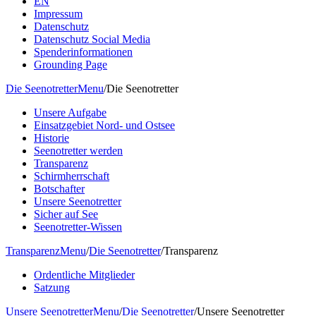
EN
Impressum
Datenschutz
Datenschutz Social Media
Spenderinformationen
Grounding Page
Die Seenotretter
Menu
/
Die Seenotretter
Unsere Aufgabe
Einsatzgebiet Nord- und Ostsee
Historie
Seenotretter werden
Transparenz
Schirmherrschaft
Botschafter
Unsere Seenotretter
Sicher auf See
Seenotretter-Wissen
Transparenz
Menu
/
Die Seenotretter
/
Transparenz
Ordentliche Mitglieder
Satzung
Unsere Seenotretter
Menu
/
Die Seenotretter
/
Unsere Seenotretter