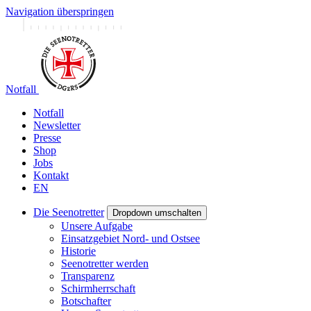
Navigation überspringen
Notfall
Notfall
Newsletter
Presse
Shop
Jobs
Kontakt
EN
Die Seenotretter
Dropdown umschalten
Unsere Aufgabe
Einsatzgebiet Nord- und Ostsee
Historie
Seenotretter werden
Transparenz
Schirmherrschaft
Botschafter