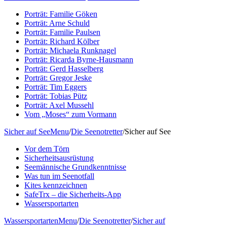
Porträt: Familie Göken
Porträt: Arne Schuld
Porträt: Familie Paulsen
Porträt: Richard Kölber
Porträt: Michaela Runknagel
Porträt: Ricarda Byrne-Hausmann
Porträt: Gerd Hasselberg
Porträt: Gregor Jeske
Porträt: Tim Eggers
Porträt: Tobias Pütz
Porträt: Axel Mussehl
Vom „Moses“ zum Vormann
Sicher auf See
Menu
/
Die Seenotretter
/
Sicher auf See
Vor dem Törn
Sicherheitsausrüstung
Seemännische Grundkenntnisse
Was tun im Seenotfall
Kites kennzeichnen
SafeTrx – die Sicherheits-App
Wassersportarten
Wassersportarten
Menu
/
Die Seenotretter
/
Sicher auf