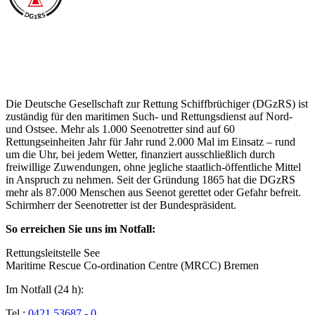
Über die Seenotretter
Die Deutsche Gesellschaft zur Rettung Schiffbrüchiger (DGzRS) ist
zuständig für den maritimen Such- und Rettungsdienst auf Nord-
und Ostsee. Mehr als 1.000 Seenotretter sind auf 60
Rettungseinheiten Jahr für Jahr rund 2.000 Mal im Einsatz – rund
um die Uhr, bei jedem Wetter, finanziert ausschließlich durch
freiwillige Zuwendungen, ohne jegliche staatlich-öffentliche Mittel
in Anspruch zu nehmen. Seit der Gründung 1865 hat die DGzRS
mehr als 87.000 Menschen aus Seenot gerettet oder Gefahr befreit.
Schirmherr der Seenotretter ist der Bundespräsident.
So erreichen Sie uns im Notfall:
Rettungsleitstelle See
Maritime Rescue Co-ordination Centre (MRCC) Bremen
Im Notfall (24 h):
Tel.:
0421 53687 - 0