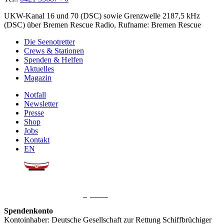
UKW-Kanal 16 und 70 (DSC) sowie Grenzwelle 2187,5 kHz
(DSC) über Bremen Rescue Radio, Rufname: Bremen Rescue
Die Seenotretter
Crews & Stationen
Spenden & Helfen
Aktuelles
Magazin
Notfall
Newsletter
Presse
Shop
Jobs
Kontakt
EN
Sie möchten uns helfen?
Wir freuen uns über Ihre
Spende
.
Spendenkonto
Kontoinhaber: Deutsche Gesellschaft zur Rettung Schiffbrüchiger