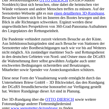
Das Seenotrettungsboot
OTTO DIERSCH
(DGzRS-Station
Norddeich) lässt sich besuchen, ohne dabei die heimischen vier
Wände verlassen und andere Menschen treffen zu müssen. Auf der
Seenotretter-Webseite gibt es nun
einen detaillierten 3D-Rundgang
.
Besucher können sich frei im Inneren des Bootes bewegen und den
Blick in alle Richtungen schwenken. Ergänzt werden diese
ungewöhnlichen Perspektiven von 360-Grad-Panorama-Aufnahmen
des Liegeplatzes der Rettungseinheit.
Die Pandemie verhindert zurzeit vielerorts Besuche an der Küste.
Aus Infektionsschutzgründen sind auch Besuche von Stationen der
Seenotretter oder Bordbesichtigungen nach wie vor bis auf Weiteres
nicht möglich. Als zuständiger maritimer Such- und Rettungsdienst
in den deutschen Gebieten von Nord- und Ostsee muss die DGzRS
die Wahrnehmung ihrer selbst gewählten Aufgabe auch unter
erschwerten Bedingungen sicherstellen und Besatzungen,
Mitarbeiter sowie Spender vor Ansteckungsrisiken schützen.
Diese neue Form der Visualisierung wurde ermöglicht durch das
Unternehmen Briese GmbH – 3D Blickwinkel, das den Rundgang
der DGzRS freundlicherweise honorarfrei zur Verfügung gestellt
hat. Weitere Rundgänge dieser Art sind in Planung.
Der 3D-Rundgang über die
OTTO DIERSCH
sowie weitere
Fotorundgänge anderer Flottenmitgliedersind
unter
www.seenotretter.de/rundgang
zu finden.