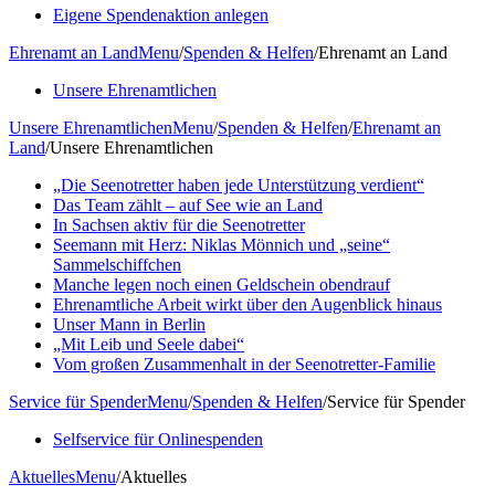
Eigene Spendenaktion anlegen
Ehrenamt an Land
Menu
/
Spenden & Helfen
/
Ehrenamt an Land
Unsere Ehrenamtlichen
Unsere Ehrenamtlichen
Menu
/
Spenden & Helfen
/
Ehrenamt an
Land
/
Unsere Ehrenamtlichen
„Die Seenotretter haben jede Unterstützung verdient“
Das Team zählt – auf See wie an Land
In Sachsen aktiv für die Seenotretter
Seemann mit Herz: Niklas Mönnich und „seine“
Sammelschiffchen
Manche legen noch einen Geldschein obendrauf
Ehrenamtliche Arbeit wirkt über den Augenblick hinaus
Unser Mann in Berlin
„Mit Leib und Seele dabei“
Vom großen Zusammenhalt in der Seenotretter-Familie
Service für Spender
Menu
/
Spenden & Helfen
/
Service für Spender
Selfservice für Onlinespenden
Aktuelles
Menu
/
Aktuelles