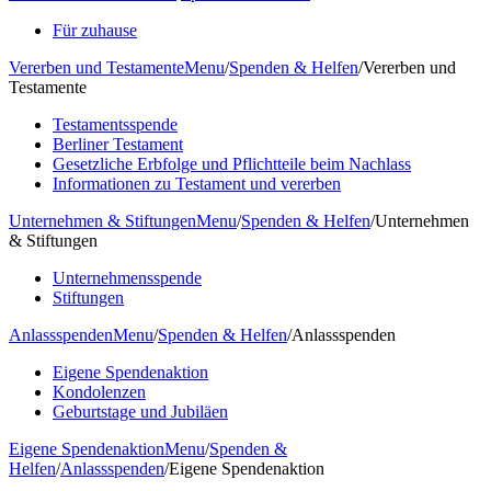
Für zuhause
Vererben und Testamente
Menu
/
Spenden & Helfen
/
Vererben und
Testamente
Testamentsspende
Berliner Testament
Gesetzliche Erbfolge und Pflichtteile beim Nachlass
Informationen zu Testament und vererben
Unternehmen & Stiftungen
Menu
/
Spenden & Helfen
/
Unternehmen
& Stiftungen
Unternehmensspende
Stiftungen
Anlassspenden
Menu
/
Spenden & Helfen
/
Anlassspenden
Eigene Spendenaktion
Kondolenzen
Geburtstage und Jubiläen
Eigene Spendenaktion
Menu
/
Spenden &
Helfen
/
Anlassspenden
/
Eigene Spendenaktion