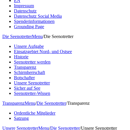
EN
Impressum
Datenschutz
Datenschutz Social Media
Spenderinformationen
Grounding Page
Die Seenotretter
Menu
/
Die Seenotretter
Unsere Aufgabe
Einsatzgebiet Nord- und Ostsee
Historie
Seenotretter werden
Transparenz
Schirmherrschaft
Botschafter
Unsere Seenotretter
Sicher auf See
Seenotretter-Wissen
Transparenz
Menu
/
Die Seenotretter
/
Transparenz
Ordentliche Mitglieder
Satzung
Unsere Seenotretter
Menu
/
Die Seenotretter
/
Unsere Seenotretter