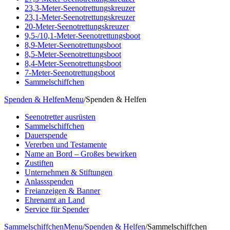
23,3-Meter-Seenotrettungskreuzer
23,1-Meter-Seenotrettungskreuzer
20-Meter-Seenotrettungskreuzer
9,5-/10,1-Meter-Seenotrettungsboot
8,9-Meter-Seenotrettungsboot
8,5-Meter-Seenotrettungsboot
8,4-Meter-Seenotrettungsboot
7-Meter-Seenotrettungsboot
Sammelschiffchen
Spenden & Helfen
Menu
/
Spenden & Helfen
Seenotretter ausrüsten
Sammelschiffchen
Dauerspende
Vererben und Testamente
Name an Bord – Großes bewirken
Zustiften
Unternehmen & Stiftungen
Anlassspenden
Freianzeigen & Banner
Ehrenamt an Land
Service für Spender
Sammelschiffchen
Menu
/
Spenden & Helfen
/
Sammelschiffchen