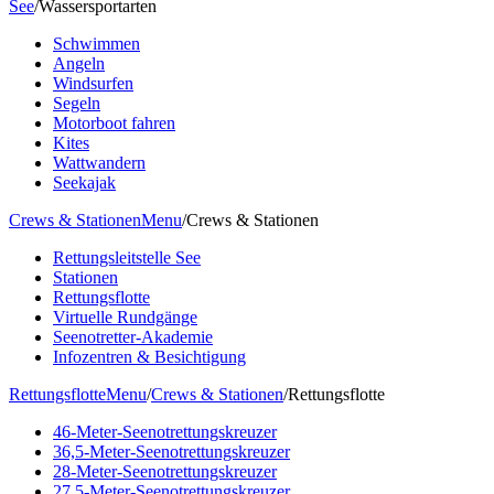
See
/
Wassersportarten
Schwimmen
Angeln
Windsurfen
Segeln
Motorboot fahren
Kites
Wattwandern
Seekajak
Crews & Stationen
Menu
/
Crews & Stationen
Rettungsleitstelle See
Stationen
Rettungsflotte
Virtuelle Rundgänge
Seenotretter-Akademie
Infozentren & Besichtigung
Rettungsflotte
Menu
/
Crews & Stationen
/
Rettungsflotte
46-Meter-Seenotrettungskreuzer
36,5-Meter-Seenotrettungskreuzer
28-Meter-Seenotrettungskreuzer
27,5-Meter-Seenotrettungskreuzer