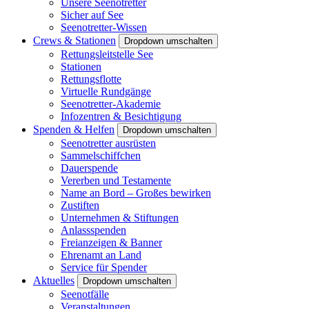
Unsere Seenotretter
Sicher auf See
Seenotretter-Wissen
Crews & Stationen
Dropdown umschalten
Rettungsleitstelle See
Stationen
Rettungsflotte
Virtuelle Rundgänge
Seenotretter-Akademie
Infozentren & Besichtigung
Spenden & Helfen
Dropdown umschalten
Seenotretter ausrüsten
Sammelschiffchen
Dauerspende
Vererben und Testamente
Name an Bord – Großes bewirken
Zustiften
Unternehmen & Stiftungen
Anlassspenden
Freianzeigen & Banner
Ehrenamt an Land
Service für Spender
Aktuelles
Dropdown umschalten
Seenotfälle
Veranstaltungen