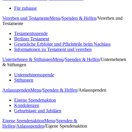
Für zuhause
Vererben und Testamente
Menu
/
Spenden & Helfen
/
Vererben und
Testamente
Testamentsspende
Berliner Testament
Gesetzliche Erbfolge und Pflichtteile beim Nachlass
Informationen zu Testament und vererben
Unternehmen & Stiftungen
Menu
/
Spenden & Helfen
/
Unternehmen
& Stiftungen
Unternehmensspende
Stiftungen
Anlassspenden
Menu
/
Spenden & Helfen
/
Anlassspenden
Eigene Spendenaktion
Kondolenzen
Geburtstage und Jubiläen
Eigene Spendenaktion
Menu
/
Spenden &
Helfen
/
Anlassspenden
/
Eigene Spendenaktion