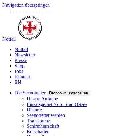
Navigation überspringen
Notfall
Notfall
Newsletter
Presse
Shop
Jobs
Kontakt
EN
Die Seenotretter
Dropdown umschalten
Unsere Aufgabe
Einsatzgebiet Nord- und Ostsee
Historie
Seenotretter werden
Transparenz
Schirmherrschaft
Botschafter