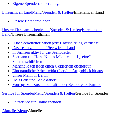
Eigene Spendenaktion anlegen
Ehrenamt an Land
Menu
/
Spenden & Helfen
/
Ehrenamt an Land
Unsere Ehrenamtlichen
Unsere Ehrenamtlichen
Menu
/
Spenden & Helfen
/
Ehrenamt an
Land
/
Unsere Ehrenamtlichen
„Die Seenotretter haben jede Unterstützung verdient“
Das Team zählt – auf See wie an Land
In Sachsen aktiv für die Seenotretter
Seemann mit Herz: Niklas Mönnich und „seine“
Sammelschiffchen
Manche legen noch einen Geldschein obendrauf
Ehrenamtliche Arbeit wirkt über den Augenblick hinaus
Unser Mann in Berlin
„Mit Leib und Seele dabei“
Vom großen Zusammenhalt in der Seenotretter-Familie
Service für Spender
Menu
/
Spenden & Helfen
/
Service für Spender
Selfservice für Onlinespenden
Aktuelles
Menu
/
Aktuelles