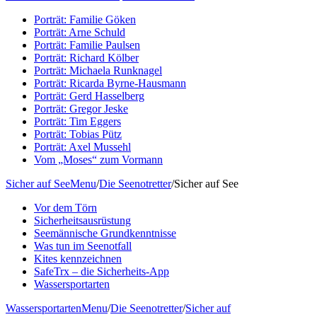
Porträt: Familie Göken
Porträt: Arne Schuld
Porträt: Familie Paulsen
Porträt: Richard Kölber
Porträt: Michaela Runknagel
Porträt: Ricarda Byrne-Hausmann
Porträt: Gerd Hasselberg
Porträt: Gregor Jeske
Porträt: Tim Eggers
Porträt: Tobias Pütz
Porträt: Axel Mussehl
Vom „Moses“ zum Vormann
Sicher auf See
Menu
/
Die Seenotretter
/
Sicher auf See
Vor dem Törn
Sicherheitsausrüstung
Seemännische Grundkenntnisse
Was tun im Seenotfall
Kites kennzeichnen
SafeTrx – die Sicherheits-App
Wassersportarten
Wassersportarten
Menu
/
Die Seenotretter
/
Sicher auf