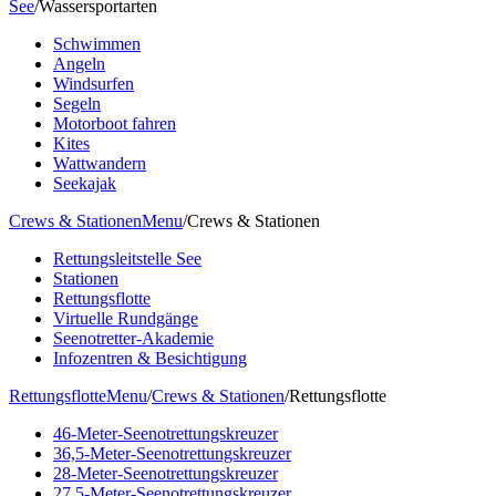
See
/
Wassersportarten
Schwimmen
Angeln
Windsurfen
Segeln
Motorboot fahren
Kites
Wattwandern
Seekajak
Crews & Stationen
Menu
/
Crews & Stationen
Rettungsleitstelle See
Stationen
Rettungsflotte
Virtuelle Rundgänge
Seenotretter-Akademie
Infozentren & Besichtigung
Rettungsflotte
Menu
/
Crews & Stationen
/
Rettungsflotte
46-Meter-Seenotrettungskreuzer
36,5-Meter-Seenotrettungskreuzer
28-Meter-Seenotrettungskreuzer
27,5-Meter-Seenotrettungskreuzer