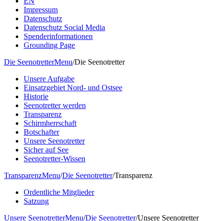
EN
Impressum
Datenschutz
Datenschutz Social Media
Spenderinformationen
Grounding Page
Die Seenotretter
Menu
/
Die Seenotretter
Unsere Aufgabe
Einsatzgebiet Nord- und Ostsee
Historie
Seenotretter werden
Transparenz
Schirmherrschaft
Botschafter
Unsere Seenotretter
Sicher auf See
Seenotretter-Wissen
Transparenz
Menu
/
Die Seenotretter
/
Transparenz
Ordentliche Mitglieder
Satzung
Unsere Seenotretter
Menu
/
Die Seenotretter
/
Unsere Seenotretter