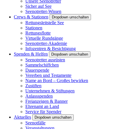
Unsere Seenotretter
Sicher auf See
Seenotretter-Wissen
Crews & Stationen
Dropdown umschalten
Rettungsleitstelle See
Stationen
Rettungsflotte
Virtuelle Rundgänge
Seenotretter-Akademie
Infozentren & Besichtigung
Spenden & Helfen
Dropdown umschalten
Seenotretter ausrüsten
Sammelschiffchen
Dauerspende
Vererben und Testamente
Name an Bord – Großes bewirken
Zustiften
Unternehmen & Stiftungen
Anlassspenden
Freianzeigen & Banner
Ehrenamt an Land
Service für Spender
Aktuelles
Dropdown umschalten
Seenotfälle
Veranstaltungen