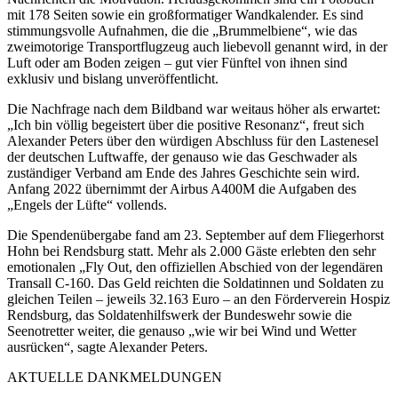
mit 178 Seiten sowie ein großformatiger Wandkalender. Es sind
stimmungsvolle Aufnahmen, die die „Brummelbiene“, wie das
zweimotorige Transportflugzeug auch liebevoll genannt wird, in der
Luft oder am Boden zeigen – gut vier Fünftel von ihnen sind
exklusiv und bislang unveröffentlicht.
Die Nachfrage nach dem Bildband war weitaus höher als erwartet:
„Ich bin völlig begeistert über die positive Resonanz“, freut sich
Alexander Peters über den würdigen Abschluss für den Lastenesel
der deutschen Luftwaffe, der genauso wie das Geschwader als
zuständiger Verband am Ende des Jahres Geschichte sein wird.
Anfang 2022 übernimmt der Airbus A400M die Aufgaben des
„Engels der Lüfte“ vollends.
Die Spendenübergabe fand am 23. September auf dem Fliegerhorst
Hohn bei Rendsburg statt. Mehr als 2.000 Gäste erlebten den sehr
emotionalen „Fly Out, den offiziellen Abschied von der legendären
Transall C-160. Das Geld reichten die Soldatinnen und Soldaten zu
gleichen Teilen – jeweils 32.163 Euro – an den Förderverein Hospiz
Rendsburg, das Soldatenhilfswerk der Bundeswehr sowie die
Seenotretter weiter, die genauso „wie wir bei Wind und Wetter
ausrücken“, sagte Alexander Peters.
AKTUELLE DANKMELDUNGEN