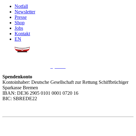
Notfall
Newsletter
Presse
Shop
Jobs
Kontakt
EN
Sie möchten uns helfen?
Wir freuen uns über Ihre
Spende
.
Spendenkonto
Kontoinhaber: Deutsche Gesellschaft zur Rettung Schiffbrüchiger
Sparkasse Bremen
IBAN: DE36 2905 0101 0001 0720 16
BIC: SBREDE22
Weitere Themen
Social Media