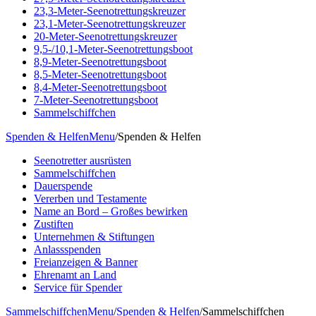
23,3-Meter-Seenotrettungskreuzer
23,1-Meter-Seenotrettungskreuzer
20-Meter-Seenotrettungskreuzer
9,5-/10,1-Meter-Seenotrettungsboot
8,9-Meter-Seenotrettungsboot
8,5-Meter-Seenotrettungsboot
8,4-Meter-Seenotrettungsboot
7-Meter-Seenotrettungsboot
Sammelschiffchen
Spenden & Helfen
Menu
/
Spenden & Helfen
Seenotretter ausrüsten
Sammelschiffchen
Dauerspende
Vererben und Testamente
Name an Bord – Großes bewirken
Zustiften
Unternehmen & Stiftungen
Anlassspenden
Freianzeigen & Banner
Ehrenamt an Land
Service für Spender
Sammelschiffchen
Menu
/
Spenden & Helfen
/
Sammelschiffchen