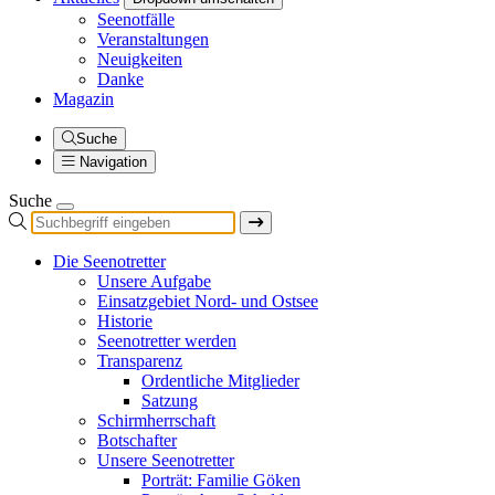
Seenotfälle
Veranstaltungen
Neuigkeiten
Danke
Magazin
Suche
Navigation
Suche
Die Seenotretter
Unsere Aufgabe
Einsatzgebiet Nord- und Ostsee
Historie
Seenotretter werden
Transparenz
Ordentliche Mitglieder
Satzung
Schirmherrschaft
Botschafter
Unsere Seenotretter
Porträt: Familie Göken