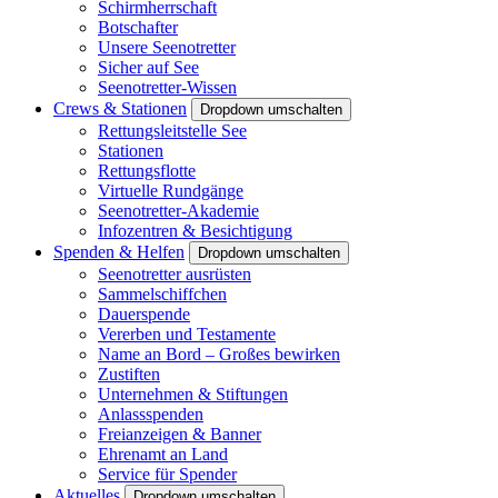
Schirmherrschaft
Botschafter
Unsere Seenotretter
Sicher auf See
Seenotretter-Wissen
Crews & Stationen
Dropdown umschalten
Rettungsleitstelle See
Stationen
Rettungsflotte
Virtuelle Rundgänge
Seenotretter-Akademie
Infozentren & Besichtigung
Spenden & Helfen
Dropdown umschalten
Seenotretter ausrüsten
Sammelschiffchen
Dauerspende
Vererben und Testamente
Name an Bord – Großes bewirken
Zustiften
Unternehmen & Stiftungen
Anlassspenden
Freianzeigen & Banner
Ehrenamt an Land
Service für Spender
Aktuelles
Dropdown umschalten