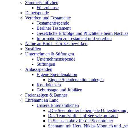
Sammelschiffchen
Für zuhause
Dauerspende
Vererben und Testamente
Testamentsspende
Berliner Testament
Gesetzliche Erbfolge und Pflichtteile beim Nachla
Informationen zu Testament und vererben
Name an Bord – Großes bewirken
Zustiften
Unternehmen & Stiftungen
Unternehmensspende
Stiftungen
Anlassspenden
Eigene Spendenaktion
Eigene Spendenaktion anlegen
Kondolenzen
Geburtstage und Jubiläen
Freianzeigen & Banner
Ehrenamt an Land
Unsere Ehrenamtlichen
„Die Seenotretter haben jede Unterstützung 
Das Team zählt – auf See wie an Land
In Sachsen aktiv für die Seenotretter
Seemann mit Herz: Niklas Mönnich und „se