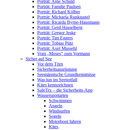
Porträt: Arne Schuld
Porträt: Familie Paulsen
Porträt: Richard Kölber
Porträt: Michaela Runknagel
Porträt: Ricarda Byrne-Hausmann
Porträt: Gerd Hasselberg
Porträt: Gregor Jeske
Porträt: Tim Eggers
Porträt: Tobias Pütz
Porträt: Axel Mussehl
Vom „Moses“ zum Vormann
Sicher auf See
Vor dem Törn
Sicherheitsausrüstung
Seemännische Grundkenntnisse
Was tun im Seenotfall
Kites kennzeichnen
SafeTrx – die Sicherheits-App
Wassersportarten
Schwimmen
Angeln
Windsurfen
Segeln
Motorboot fahren
Kites