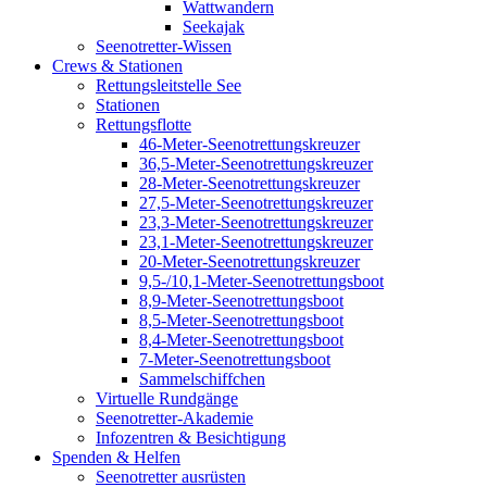
Wattwandern
Seekajak
Seenotretter-Wissen
Crews & Stationen
Rettungsleitstelle See
Stationen
Rettungsflotte
46-Meter-Seenotrettungskreuzer
36,5-Meter-Seenotrettungskreuzer
28-Meter-Seenotrettungskreuzer
27,5-Meter-Seenotrettungskreuzer
23,3-Meter-Seenotrettungskreuzer
23,1-Meter-Seenotrettungskreuzer
20-Meter-Seenotrettungskreuzer
9,5-/10,1-Meter-Seenotrettungsboot
8,9-Meter-Seenotrettungsboot
8,5-Meter-Seenotrettungsboot
8,4-Meter-Seenotrettungsboot
7-Meter-Seenotrettungsboot
Sammelschiffchen
Virtuelle Rundgänge
Seenotretter-Akademie
Infozentren & Besichtigung
Spenden & Helfen
Seenotretter ausrüsten