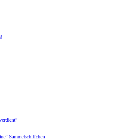
ss
verdient“
ine“ Sammelschiffchen