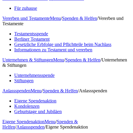
Für zuhause
Vererben und Testamente
Menu
/
Spenden & Helfen
/
Vererben und
Testamente
Testamentsspende
Berliner Testament
Gesetzliche Erbfolge und Pflichtteile beim Nachlass
Informationen zu Testament und vererben
Unternehmen & Stiftungen
Menu
/
Spenden & Helfen
/
Unternehmen
& Stiftungen
Unternehmensspende
Stiftungen
Anlassspenden
Menu
/
Spenden & Helfen
/
Anlassspenden
Eigene Spendenaktion
Kondolenzen
Geburtstage und Jubiläen
Eigene Spendenaktion
Menu
/
Spenden &
Helfen
/
Anlassspenden
/
Eigene Spendenaktion