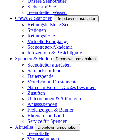
Unsere Seenotretter
Sicher auf See
Seenotretter-Wissen
Crews & Stationen
Dropdown umschalten
Rettungsleitstelle See
Stationen
Rettungsflotte
Virtuelle Rundgänge
Seenotretter-Akademie
Infozentren & Besichtigung
Spenden & Helfen
Dropdown umschalten
Seenotretter ausrüsten
Sammelschiffchen
Dauerspende
Vererben und Testamente
Name an Bord – Großes bewirken
Zustiften
Unternehmen & Stiftungen
Anlassspenden
Freianzeigen & Banner
Ehrenamt an Land
Service für Spender
Aktuelles
Dropdown umschalten
Seenotfälle
Veranstaltungen