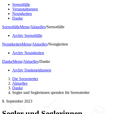
Seenotfälle
Veranstaltungen
Neuigkeiten
Danke
Seenotfälle
Menu
/
Aktuelles
/
Seenotfälle
Archiv Seenotfälle
Neuigkeiten
Menu
/
Aktuelles
/
Neuigkeiten
Archiv Neuigkeiten
Danke
Menu
/
Aktuelles
/
Danke
Archiv Dankmeldungen
Die Seenotretter
Aktuelles
Danke
Segler und Seglerinnen spenden für Seenotretter
8. September 2023
Segler und Seglerinnen