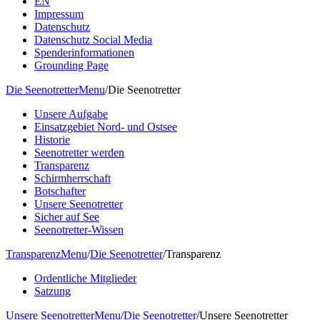
EN
Impressum
Datenschutz
Datenschutz Social Media
Spenderinformationen
Grounding Page
Die Seenotretter
Menu
/
Die Seenotretter
Unsere Aufgabe
Einsatzgebiet Nord- und Ostsee
Historie
Seenotretter werden
Transparenz
Schirmherrschaft
Botschafter
Unsere Seenotretter
Sicher auf See
Seenotretter-Wissen
Transparenz
Menu
/
Die Seenotretter
/
Transparenz
Ordentliche Mitglieder
Satzung
Unsere Seenotretter
Menu
/
Die Seenotretter
/
Unsere Seenotretter