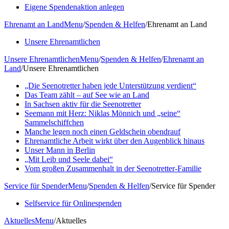
Eigene Spendenaktion anlegen
Ehrenamt an Land
Menu
/
Spenden & Helfen
/
Ehrenamt an Land
Unsere Ehrenamtlichen
Unsere Ehrenamtlichen
Menu
/
Spenden & Helfen
/
Ehrenamt an
Land
/
Unsere Ehrenamtlichen
„Die Seenotretter haben jede Unterstützung verdient“
Das Team zählt – auf See wie an Land
In Sachsen aktiv für die Seenotretter
Seemann mit Herz: Niklas Mönnich und „seine“
Sammelschiffchen
Manche legen noch einen Geldschein obendrauf
Ehrenamtliche Arbeit wirkt über den Augenblick hinaus
Unser Mann in Berlin
„Mit Leib und Seele dabei“
Vom großen Zusammenhalt in der Seenotretter-Familie
Service für Spender
Menu
/
Spenden & Helfen
/
Service für Spender
Selfservice für Onlinespenden
Aktuelles
Menu
/
Aktuelles