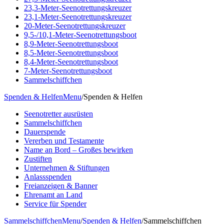
23,3-Meter-Seenotrettungskreuzer
23,1-Meter-Seenotrettungskreuzer
20-Meter-Seenotrettungskreuzer
9,5-/10,1-Meter-Seenotrettungsboot
8,9-Meter-Seenotrettungsboot
8,5-Meter-Seenotrettungsboot
8,4-Meter-Seenotrettungsboot
7-Meter-Seenotrettungsboot
Sammelschiffchen
Spenden & Helfen
Menu
/
Spenden & Helfen
Seenotretter ausrüsten
Sammelschiffchen
Dauerspende
Vererben und Testamente
Name an Bord – Großes bewirken
Zustiften
Unternehmen & Stiftungen
Anlassspenden
Freianzeigen & Banner
Ehrenamt an Land
Service für Spender
Sammelschiffchen
Menu
/
Spenden & Helfen
/
Sammelschiffchen