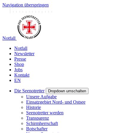
Navigation überspringen
Notfall
Notfall
Newsletter
Presse
Shop
Jobs
Kontakt
EN
Die Seenotretter
Dropdown umschalten
Unsere Aufgabe
Einsatzgebiet Nord- und Ostsee
Historie
Seenotretter werden
Transparenz
Schirmherrschaft
Botschafter