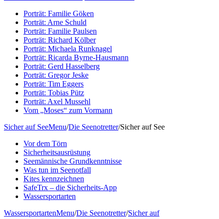
Porträt: Familie Göken
Porträt: Arne Schuld
Porträt: Familie Paulsen
Porträt: Richard Kölber
Porträt: Michaela Runknagel
Porträt: Ricarda Byrne-Hausmann
Porträt: Gerd Hasselberg
Porträt: Gregor Jeske
Porträt: Tim Eggers
Porträt: Tobias Pütz
Porträt: Axel Mussehl
Vom „Moses“ zum Vormann
Sicher auf See
Menu
/
Die Seenotretter
/
Sicher auf See
Vor dem Törn
Sicherheitsausrüstung
Seemännische Grundkenntnisse
Was tun im Seenotfall
Kites kennzeichnen
SafeTrx – die Sicherheits-App
Wassersportarten
Wassersportarten
Menu
/
Die Seenotretter
/
Sicher auf