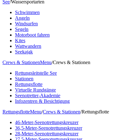
See
/
Wassersportarten
Schwimmen
Angeln
Windsurfen
Segeln
Motorboot fahren
Kites
Wattwandern
Seekajak
Crews & Stationen
Menu
/
Crews & Stationen
Rettungsleitstelle See
Stationen
Rettungsflotte
Virtuelle Rundgänge
Seenotretter-Akademie
Infozentren & Besichtigung
Rettungsflotte
Menu
/
Crews & Stationen
/
Rettungsflotte
46-Meter-Seenotrettungskreuzer
36,5-Meter-Seenotrettungskreuzer
28-Meter-Seenotrettungskreuzer
27,5-Meter-Seenotrettungskreuzer