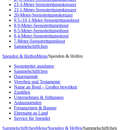
23,3-Meter-Seenotrettungskreuzer
23,1-Meter-Seenotrettungskreuzer
20-Meter-Seenotrettungskreuzer
9,5-/10,1-Meter-Seenotrettungsboot
8,9-Meter-Seenotrettungsboot
8,5-Meter-Seenotrettungsboot
8,4-Meter-Seenotrettungsboot
7-Meter-Seenotrettungsboot
Sammelschiffchen
Spenden & Helfen
Menu
/
Spenden & Helfen
Seenotretter ausrüsten
Sammelschiffchen
Dauerspende
Vererben und Testamente
Name an Bord – Großes bewirken
Zustiften
Unternehmen & Stiftungen
Anlassspenden
Freianzeigen & Banner
Ehrenamt an Land
Service für Spender
Sammelschiffchen
Menu
/
Spenden & Helfen
/
Sammelschiffchen