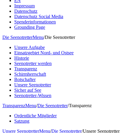
EN
Impressum
Datenschutz
Datenschutz Social Media
Spenderinformationen
Grounding Page
Die Seenotretter
Menu
/
Die Seenotretter
Unsere Aufgabe
Einsatzgebiet Nord- und Ostsee
Historie
Seenotretter werden
Transparenz
Schirmherrschaft
Botschafter
Unsere Seenotretter
Sicher auf See
Seenotretter-Wissen
Transparenz
Menu
/
Die Seenotretter
/
Transparenz
Ordentliche Mitglieder
Satzung
Unsere Seenotretter
Menu
/
Die Seenotretter
/
Unsere Seenotretter