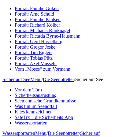
Porträt: Familie Göken
Porträt: Arne Schuld
Porträt: Familie Paulsen
Porträt: Richard Kölber
Porträt: Michaela Runknagel
Porträt: Ricarda Byrne-Hausmann
Porträt: Gerd Hasselberg
Porträt: Gregor Jeske
Porträt: Tim Eggers
Porträt: Tobias Pütz
Porträt: Axel Mussehl
Vom „Moses“ zum Vormann
Sicher auf See
Menu
/
Die Seenotretter
/
Sicher auf See
Vor dem Törn
Sicherheitsausrüstung
Seemännische Grundkenntnisse
Was tun im Seenotfall
Kites kennzeichnen
SafeTrx – die Sicherheits-App
Wassersportarten
Wassersportarten
Menu
/
Die Seenotretter
/
Sicher auf