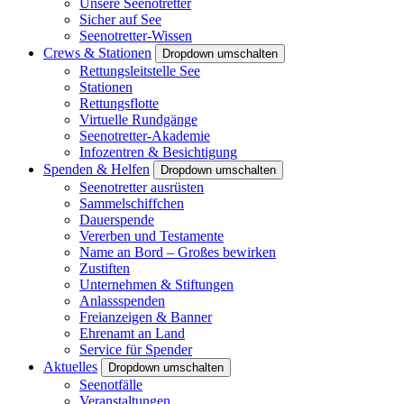
Unsere Seenotretter
Sicher auf See
Seenotretter-Wissen
Crews & Stationen
Dropdown umschalten
Rettungsleitstelle See
Stationen
Rettungsflotte
Virtuelle Rundgänge
Seenotretter-Akademie
Infozentren & Besichtigung
Spenden & Helfen
Dropdown umschalten
Seenotretter ausrüsten
Sammelschiffchen
Dauerspende
Vererben und Testamente
Name an Bord – Großes bewirken
Zustiften
Unternehmen & Stiftungen
Anlassspenden
Freianzeigen & Banner
Ehrenamt an Land
Service für Spender
Aktuelles
Dropdown umschalten
Seenotfälle
Veranstaltungen