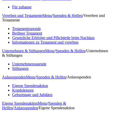
Für zuhause
Vererben und Testamente
Menu
/
Spenden & Helfen
/
Vererben und
Testamente
Testamentsspende
Berliner Testament
Gesetzliche Erbfolge und Pflichtteile beim Nachlass
Informationen zu Testament und vererben
Unternehmen & Stiftungen
Menu
/
Spenden & Helfen
/
Unternehmen
& Stiftungen
Unternehmensspende
Stiftungen
Anlassspenden
Menu
/
Spenden & Helfen
/
Anlassspenden
Eigene Spendenaktion
Kondolenzen
Geburtstage und Jubiläen
Eigene Spendenaktion
Menu
/
Spenden &
Helfen
/
Anlassspenden
/
Eigene Spendenaktion