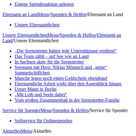
Eigene Spendenaktion anlegen
Ehrenamt an Land
Menu
/
Spenden & Helfen
/
Ehrenamt an Land
Unsere Ehrenamtlichen
Unsere Ehrenamtlichen
Menu
/
Spenden & Helfen
/
Ehrenamt an
Land
/
Unsere Ehrenamtlichen
„Die Seenotretter haben jede Unterstützung verdient“
Das Team zählt – auf See wie an Land
In Sachsen aktiv für die Seenotretter
Seemann mit Herz: Niklas Mönnich und „seine“
Sammelschiffchen
Manche legen noch einen Geldschein obendrauf
Ehrenamtliche Arbeit wirkt über den Augenblick hinaus
Unser Mann in Berlin
„Mit Leib und Seele dabei“
Vom großen Zusammenhalt in der Seenotretter-Familie
Service für Spender
Menu
/
Spenden & Helfen
/
Service für Spender
Selfservice für Onlinespenden
Aktuelles
Menu
/
Aktuelles