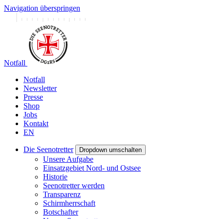
Navigation überspringen
Notfall
Notfall
Newsletter
Presse
Shop
Jobs
Kontakt
EN
Die Seenotretter
Dropdown umschalten
Unsere Aufgabe
Einsatzgebiet Nord- und Ostsee
Historie
Seenotretter werden
Transparenz
Schirmherrschaft
Botschafter