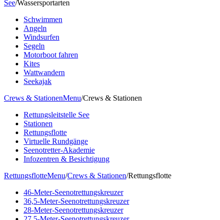
See
/
Wassersportarten
Schwimmen
Angeln
Windsurfen
Segeln
Motorboot fahren
Kites
Wattwandern
Seekajak
Crews & Stationen
Menu
/
Crews & Stationen
Rettungsleitstelle See
Stationen
Rettungsflotte
Virtuelle Rundgänge
Seenotretter-Akademie
Infozentren & Besichtigung
Rettungsflotte
Menu
/
Crews & Stationen
/
Rettungsflotte
46-Meter-Seenotrettungskreuzer
36,5-Meter-Seenotrettungskreuzer
28-Meter-Seenotrettungskreuzer
27,5-Meter-Seenotrettungskreuzer