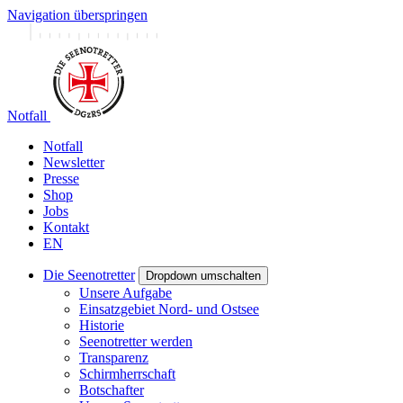
Navigation überspringen
Notfall
Notfall
Newsletter
Presse
Shop
Jobs
Kontakt
EN
Die Seenotretter
Dropdown umschalten
Unsere Aufgabe
Einsatzgebiet Nord- und Ostsee
Historie
Seenotretter werden
Transparenz
Schirmherrschaft
Botschafter