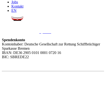
Jobs
Kontakt
EN
Sie möchten uns helfen?
Wir freuen uns über Ihre
Spende
.
Spendenkonto
Kontoinhaber: Deutsche Gesellschaft zur Rettung Schiffbrüchiger
Sparkasse Bremen
IBAN: DE36 2905 0101 0001 0720 16
BIC: SBREDE22
Weitere Themen
Social Media