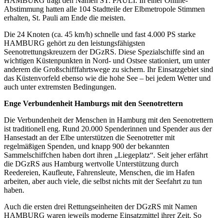
HAMBURG trägt den Namen ST. PAULI. In einer Online-
Abstimmung hatten alle 104 Stadtteile der Elbmetropole Stimmen
erhalten, St. Pauli am Ende die meisten.
Die 24 Knoten (ca. 45 km/h) schnelle und fast 4.000 PS starke
HAMBURG gehört zu den leistungsfähigsten
Seenotrettungskreuzern der DGzRS. Diese Spezialschiffe sind an
wichtigen Küstenpunkten in Nord- und Ostsee stationiert, um unter
anderem die Großschifffahrtswege zu sichern. Ihr Einsatzgebiet sind
das Küstenvorfeld ebenso wie die hohe See – bei jedem Wetter und
auch unter extremsten Bedingungen.
Enge Verbundenheit Hamburgs mit den Seenotrettern
Die Verbundenheit der Menschen in Hamburg mit den Seenotrettern
ist traditionell eng. Rund 20.000 Spenderinnen und Spender aus der
Hansestadt an der Elbe unterstützen die Seenotretter mit
regelmäßigen Spenden, und knapp 900 der bekannten
Sammelschiffchen haben dort ihren „Liegeplatz“. Seit jeher erfährt
die DGzRS aus Hamburg wertvolle Unterstützung durch
Reedereien, Kaufleute, Fahrensleute, Menschen, die im Hafen
arbeiten, aber auch viele, die selbst nichts mit der Seefahrt zu tun
haben.
Auch die ersten drei Rettungseinheiten der DGzRS mit Namen
HAMBURG waren jeweils moderne Einsatzmittel ihrer Zeit. So