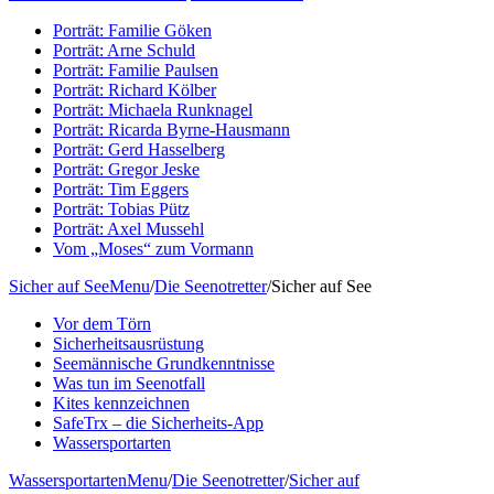
Porträt: Familie Göken
Porträt: Arne Schuld
Porträt: Familie Paulsen
Porträt: Richard Kölber
Porträt: Michaela Runknagel
Porträt: Ricarda Byrne-Hausmann
Porträt: Gerd Hasselberg
Porträt: Gregor Jeske
Porträt: Tim Eggers
Porträt: Tobias Pütz
Porträt: Axel Mussehl
Vom „Moses“ zum Vormann
Sicher auf See
Menu
/
Die Seenotretter
/
Sicher auf See
Vor dem Törn
Sicherheitsausrüstung
Seemännische Grundkenntnisse
Was tun im Seenotfall
Kites kennzeichnen
SafeTrx – die Sicherheits-App
Wassersportarten
Wassersportarten
Menu
/
Die Seenotretter
/
Sicher auf