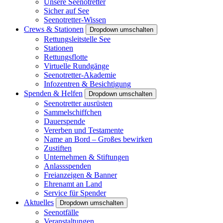
Unsere Seenotretter
Sicher auf See
Seenotretter-Wissen
Crews & Stationen
Dropdown umschalten
Rettungsleitstelle See
Stationen
Rettungsflotte
Virtuelle Rundgänge
Seenotretter-Akademie
Infozentren & Besichtigung
Spenden & Helfen
Dropdown umschalten
Seenotretter ausrüsten
Sammelschiffchen
Dauerspende
Vererben und Testamente
Name an Bord – Großes bewirken
Zustiften
Unternehmen & Stiftungen
Anlassspenden
Freianzeigen & Banner
Ehrenamt an Land
Service für Spender
Aktuelles
Dropdown umschalten
Seenotfälle
Veranstaltungen