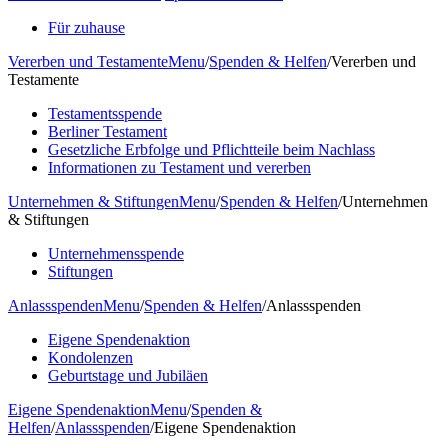
Für zuhause
Vererben und Testamente
Menu
/
Spenden & Helfen
/
Vererben und
Testamente
Testamentsspende
Berliner Testament
Gesetzliche Erbfolge und Pflichtteile beim Nachlass
Informationen zu Testament und vererben
Unternehmen & Stiftungen
Menu
/
Spenden & Helfen
/
Unternehmen
& Stiftungen
Unternehmensspende
Stiftungen
Anlassspenden
Menu
/
Spenden & Helfen
/
Anlassspenden
Eigene Spendenaktion
Kondolenzen
Geburtstage und Jubiläen
Eigene Spendenaktion
Menu
/
Spenden &
Helfen
/
Anlassspenden
/
Eigene Spendenaktion