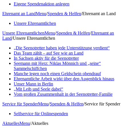
Eigene Spendenaktion anlegen
Ehrenamt an Land
Menu
/
Spenden & Helfen
/
Ehrenamt an Land
Unsere Ehrenamtlichen
Unsere Ehrenamtlichen
Menu
/
Spenden & Helfen
/
Ehrenamt an
Land
/
Unsere Ehrenamtlichen
„Die Seenotretter haben jede Unterstützung verdient“
Das Team zählt – auf See wie an Land
In Sachsen aktiv für die Seenotretter
Seemann mit Herz: Niklas Mönnich und „seine“
Sammelschiffchen
Manche legen noch einen Geldschein obendrauf
Ehrenamtliche Arbeit wirkt über den Augenblick hinaus
Unser Mann in Berlin
„Mit Leib und Seele dabei“
Vom großen Zusammenhalt in der Seenotretter-Familie
Service für Spender
Menu
/
Spenden & Helfen
/
Service für Spender
Selfservice für Onlinespenden
Aktuelles
Menu
/
Aktuelles