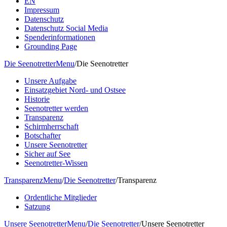
EN
Impressum
Datenschutz
Datenschutz Social Media
Spenderinformationen
Grounding Page
Die Seenotretter
Menu
/
Die Seenotretter
Unsere Aufgabe
Einsatzgebiet Nord- und Ostsee
Historie
Seenotretter werden
Transparenz
Schirmherrschaft
Botschafter
Unsere Seenotretter
Sicher auf See
Seenotretter-Wissen
Transparenz
Menu
/
Die Seenotretter
/
Transparenz
Ordentliche Mitglieder
Satzung
Unsere Seenotretter
Menu
/
Die Seenotretter
/
Unsere Seenotretter