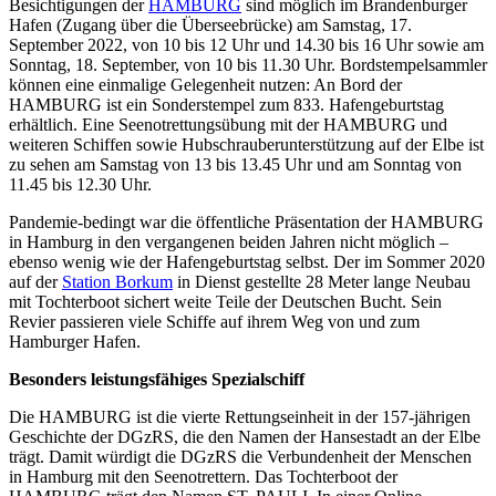
Besichtigungen der
HAMBURG
sind möglich im Brandenburger
Hafen (Zugang über die Überseebrücke) am Samstag, 17.
September 2022, von 10 bis 12 Uhr und 14.30 bis 16 Uhr sowie am
Sonntag, 18. September, von 10 bis 11.30 Uhr. Bordstempelsammler
können eine einmalige Gelegenheit nutzen: An Bord der
HAMBURG ist ein Sonderstempel zum 833. Hafengeburtstag
erhältlich. Eine Seenotrettungsübung mit der HAMBURG und
weiteren Schiffen sowie Hubschrauberunterstützung auf der Elbe ist
zu sehen am Samstag von 13 bis 13.45 Uhr und am Sonntag von
11.45 bis 12.30 Uhr.
Pandemie-bedingt war die öffentliche Präsentation der HAMBURG
in Hamburg in den vergangenen beiden Jahren nicht möglich –
ebenso wenig wie der Hafengeburtstag selbst. Der im Sommer 2020
auf der
Station Borkum
in Dienst gestellte 28 Meter lange Neubau
mit Tochterboot sichert weite Teile der Deutschen Bucht. Sein
Revier passieren viele Schiffe auf ihrem Weg von und zum
Hamburger Hafen.
Besonders leistungsfähiges Spezialschiff
Die HAMBURG ist die vierte Rettungseinheit in der 157-jährigen
Geschichte der DGzRS, die den Namen der Hansestadt an der Elbe
trägt. Damit würdigt die DGzRS die Verbundenheit der Menschen
in Hamburg mit den Seenotrettern. Das Tochterboot der