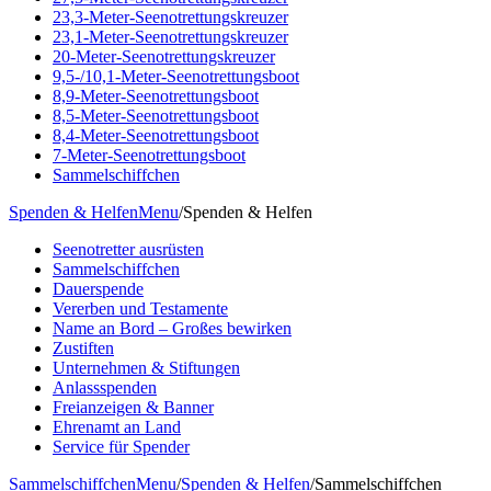
23,3-Meter-Seenotrettungskreuzer
23,1-Meter-Seenotrettungskreuzer
20-Meter-Seenotrettungskreuzer
9,5-/10,1-Meter-Seenotrettungsboot
8,9-Meter-Seenotrettungsboot
8,5-Meter-Seenotrettungsboot
8,4-Meter-Seenotrettungsboot
7-Meter-Seenotrettungsboot
Sammelschiffchen
Spenden & Helfen
Menu
/
Spenden & Helfen
Seenotretter ausrüsten
Sammelschiffchen
Dauerspende
Vererben und Testamente
Name an Bord – Großes bewirken
Zustiften
Unternehmen & Stiftungen
Anlassspenden
Freianzeigen & Banner
Ehrenamt an Land
Service für Spender
Sammelschiffchen
Menu
/
Spenden & Helfen
/
Sammelschiffchen