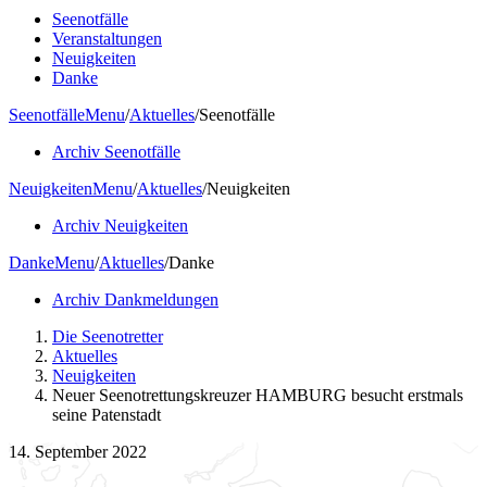
Seenotfälle
Veranstaltungen
Neuigkeiten
Danke
Seenotfälle
Menu
/
Aktuelles
/
Seenotfälle
Archiv Seenotfälle
Neuigkeiten
Menu
/
Aktuelles
/
Neuigkeiten
Archiv Neuigkeiten
Danke
Menu
/
Aktuelles
/
Danke
Archiv Dankmeldungen
Die Seenotretter
Aktuelles
Neuigkeiten
Neuer Seenotrettungskreuzer HAMBURG besucht erstmals
seine Patenstadt
14. September 2022