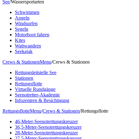
See
/
Wassersportarten
Schwimmen
Angeln
Windsurfen
Segeln
Motorboot fahren
Kites
Wattwandern
Seekajak
Crews & Stationen
Menu
/
Crews & Stationen
Rettungsleitstelle See
Stationen
Rettungsflotte
Virtuelle Rundgänge
Seenotretter-Akademie
Infozentren & Besichtigung
Rettungsflotte
Menu
/
Crews & Stationen
/
Rettungsflotte
46-Meter-Seenotrettungskreuzer
36,5-Meter-Seenotrettungskreuzer
28-Meter-Seenotrettungskreuzer
27,5-Meter-Seenotrettungskreuzer