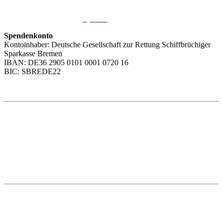
Sie möchten uns helfen?
Wir freuen uns über Ihre
Spende
.
Spendenkonto
Kontoinhaber: Deutsche Gesellschaft zur Rettung Schiffbrüchiger
Sparkasse Bremen
IBAN: DE36 2905 0101 0001 0720 16
BIC: SBREDE22
Weitere Themen
Social Media