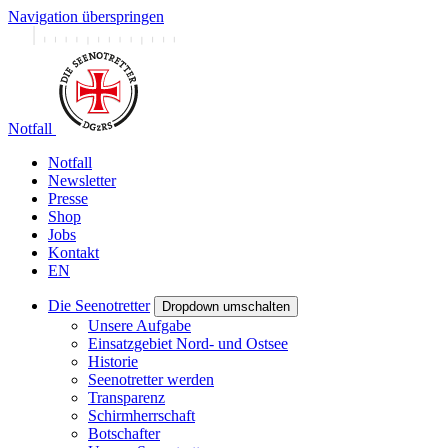
Navigation überspringen
Notfall
Notfall
Newsletter
Presse
Shop
Jobs
Kontakt
EN
Die Seenotretter
Dropdown umschalten
Unsere Aufgabe
Einsatzgebiet Nord- und Ostsee
Historie
Seenotretter werden
Transparenz
Schirmherrschaft
Botschafter