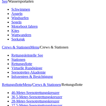
See
/
Wassersportarten
Schwimmen
Angeln
Windsurfen
Segeln
Motorboot fahren
Kites
Wattwandern
Seekajak
Crews & Stationen
Menu
/
Crews & Stationen
Rettungsleitstelle See
Stationen
Rettungsflotte
Virtuelle Rundgänge
Seenotretter-Akademie
Infozentren & Besichtigung
Rettungsflotte
Menu
/
Crews & Stationen
/
Rettungsflotte
46-Meter-Seenotrettungskreuzer
36,5-Meter-Seenotrettungskreuzer
28-Meter-Seenotrettungskreuzer
27,5-Meter-Seenotrettungskreuzer