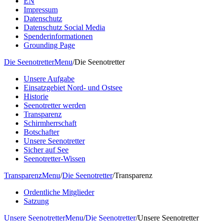
EN
Impressum
Datenschutz
Datenschutz Social Media
Spenderinformationen
Grounding Page
Die Seenotretter
Menu
/
Die Seenotretter
Unsere Aufgabe
Einsatzgebiet Nord- und Ostsee
Historie
Seenotretter werden
Transparenz
Schirmherrschaft
Botschafter
Unsere Seenotretter
Sicher auf See
Seenotretter-Wissen
Transparenz
Menu
/
Die Seenotretter
/
Transparenz
Ordentliche Mitglieder
Satzung
Unsere Seenotretter
Menu
/
Die Seenotretter
/
Unsere Seenotretter