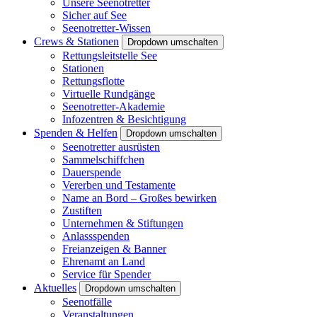
Unsere Seenotretter
Sicher auf See
Seenotretter-Wissen
Crews & Stationen
Dropdown umschalten
Rettungsleitstelle See
Stationen
Rettungsflotte
Virtuelle Rundgänge
Seenotretter-Akademie
Infozentren & Besichtigung
Spenden & Helfen
Dropdown umschalten
Seenotretter ausrüsten
Sammelschiffchen
Dauerspende
Vererben und Testamente
Name an Bord – Großes bewirken
Zustiften
Unternehmen & Stiftungen
Anlassspenden
Freianzeigen & Banner
Ehrenamt an Land
Service für Spender
Aktuelles
Dropdown umschalten
Seenotfälle
Veranstaltungen