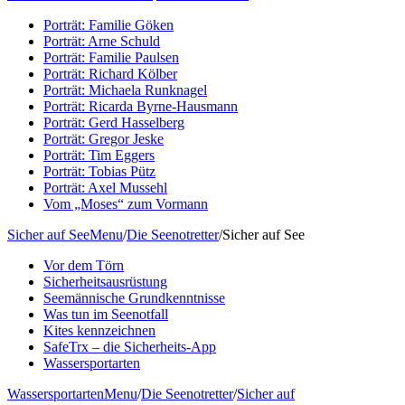
Porträt: Familie Göken
Porträt: Arne Schuld
Porträt: Familie Paulsen
Porträt: Richard Kölber
Porträt: Michaela Runknagel
Porträt: Ricarda Byrne-Hausmann
Porträt: Gerd Hasselberg
Porträt: Gregor Jeske
Porträt: Tim Eggers
Porträt: Tobias Pütz
Porträt: Axel Mussehl
Vom „Moses“ zum Vormann
Sicher auf See
Menu
/
Die Seenotretter
/
Sicher auf See
Vor dem Törn
Sicherheitsausrüstung
Seemännische Grundkenntnisse
Was tun im Seenotfall
Kites kennzeichnen
SafeTrx – die Sicherheits-App
Wassersportarten
Wassersportarten
Menu
/
Die Seenotretter
/
Sicher auf