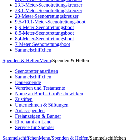
23,3-Meter-Seenotrettungskreuzer
23,1-Meter-Seenotrettungskreuzer
20-Meter-Seenotrettungskreuzer
9,5-/10,1-Meter-Seenotrettungsboot
8,9-Meter-Seenotrettungsboot
8,5-Meter-Seenotrettungsboot
8,4-Meter-Seenotrettungsboot
7-Meter-Seenotrettungsboot
Sammelschiffchen
Spenden & Helfen
Menu
/
Spenden & Helfen
Seenotretter ausrüsten
Sammelschiffchen
Dauerspende
Vererben und Testamente
Name an Bord – Großes bewirken
Zustiften
Unternehmen & Stiftungen
Anlassspenden
Freianzeigen & Banner
Ehrenamt an Land
Service für Spender
Sammelschiffchen
Menu
/
Spenden & Helfen
/
Sammelschiffchen