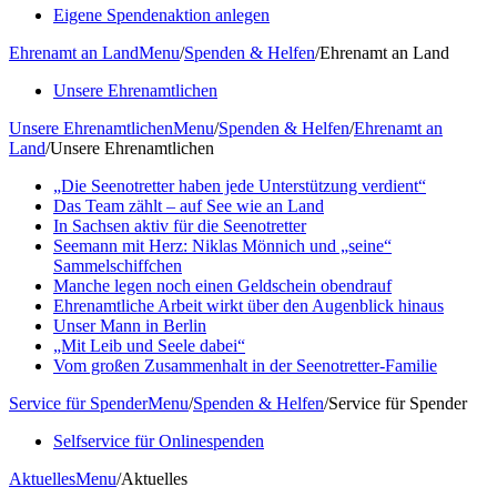
Eigene Spendenaktion anlegen
Ehrenamt an Land
Menu
/
Spenden & Helfen
/
Ehrenamt an Land
Unsere Ehrenamtlichen
Unsere Ehrenamtlichen
Menu
/
Spenden & Helfen
/
Ehrenamt an
Land
/
Unsere Ehrenamtlichen
„Die Seenotretter haben jede Unterstützung verdient“
Das Team zählt – auf See wie an Land
In Sachsen aktiv für die Seenotretter
Seemann mit Herz: Niklas Mönnich und „seine“
Sammelschiffchen
Manche legen noch einen Geldschein obendrauf
Ehrenamtliche Arbeit wirkt über den Augenblick hinaus
Unser Mann in Berlin
„Mit Leib und Seele dabei“
Vom großen Zusammenhalt in der Seenotretter-Familie
Service für Spender
Menu
/
Spenden & Helfen
/
Service für Spender
Selfservice für Onlinespenden
Aktuelles
Menu
/
Aktuelles