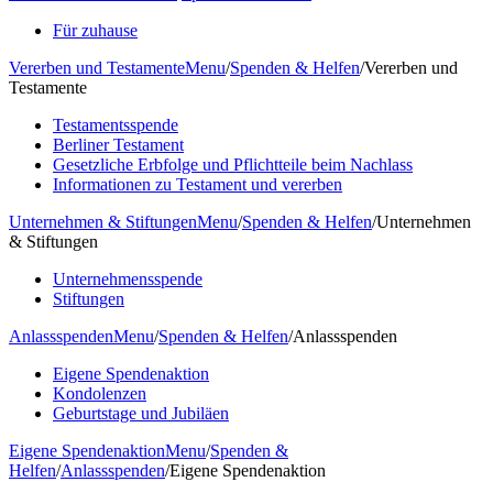
Für zuhause
Vererben und Testamente
Menu
/
Spenden & Helfen
/
Vererben und
Testamente
Testamentsspende
Berliner Testament
Gesetzliche Erbfolge und Pflichtteile beim Nachlass
Informationen zu Testament und vererben
Unternehmen & Stiftungen
Menu
/
Spenden & Helfen
/
Unternehmen
& Stiftungen
Unternehmensspende
Stiftungen
Anlassspenden
Menu
/
Spenden & Helfen
/
Anlassspenden
Eigene Spendenaktion
Kondolenzen
Geburtstage und Jubiläen
Eigene Spendenaktion
Menu
/
Spenden &
Helfen
/
Anlassspenden
/
Eigene Spendenaktion