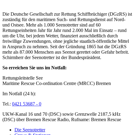
Über die Seenotretter
Die Deutsche Gesellschaft zur Rettung Schiffbrüchiger (DGzRS) ist
zuständig für den maritimen Such- und Rettungsdienst auf Nord-
und Ostsee. Mehr als 1.000 Seenotretter sind auf 60
Rettungseinheiten Jahr für Jahr rund 2.000 Mal im Einsatz – rund
um die Uhr, bei jedem Wetter, finanziert ausschließlich durch
freiwillige Zuwendungen, ohne jegliche staatlich-öffentliche Mittel
in Anspruch zu nehmen. Seit der Gründung 1865 hat die DGzRS
mehr als 87.000 Menschen aus Seenot gerettet oder Gefahr befreit.
Schirmherr der Seenotretter ist der Bundespräsident.
So erreichen Sie uns im Notfall:
Rettungsleitstelle See
Maritime Rescue Co-ordination Centre (MRCC) Bremen
Im Notfall (24 h):
Tel.:
0421 53687 - 0
UKW-Kanal 16 und 70 (DSC) sowie Grenzwelle 2187,5 kHz
(DSC) über Bremen Rescue Radio, Rufname: Bremen Rescue
Die Seenotretter