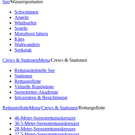
See
/
Wassersportarten
Schwimmen
Angeln
Windsurfen
Segeln
Motorboot fahren
Kites
Wattwandern
Seekajak
Crews & Stationen
Menu
/
Crews & Stationen
Rettungsleitstelle See
Stationen
Rettungsflotte
Virtuelle Rundgänge
Seenotretter-Akademie
Infozentren & Besichtigung
Rettungsflotte
Menu
/
Crews & Stationen
/
Rettungsflotte
46-Meter-Seenotrettungskreuzer
36,5-Meter-Seenotrettungskreuzer
28-Meter-Seenotrettungskreuzer
27,5-Meter-Seenotrettungskreuzer