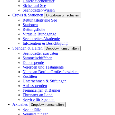
Unsere Seenotretter
Sicher auf See
Seenotretter-Wissen
Crews & Stationen
Dropdown umschalten
Rettungsleitstelle See
Stationen
Rettungsflotte
Virtuelle Rundgänge
Seenotretter-Akademie
Infozentren & Besichtigung
Spenden & Helfen
Dropdown umschalten
Seenotretter ausrüsten
Sammelschiffchen
Dauerspende
Vererben und Testamente
Name an Bord – Großes bewirken
Zustiften
Unternehmen & Stiftungen
Anlassspenden
Freianzeigen & Banner
Ehrenamt an Land
Service für Spender
Aktuelles
Dropdown umschalten
Seenotfälle
Veranstaltungen