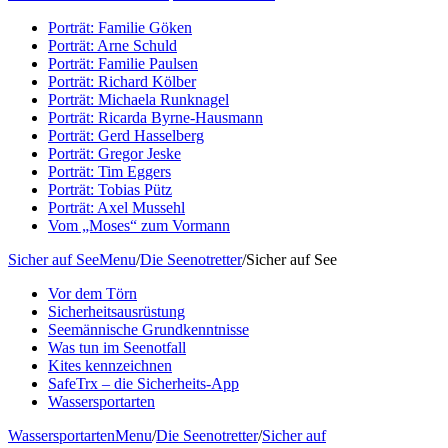
Porträt: Familie Göken
Porträt: Arne Schuld
Porträt: Familie Paulsen
Porträt: Richard Kölber
Porträt: Michaela Runknagel
Porträt: Ricarda Byrne-Hausmann
Porträt: Gerd Hasselberg
Porträt: Gregor Jeske
Porträt: Tim Eggers
Porträt: Tobias Pütz
Porträt: Axel Mussehl
Vom „Moses“ zum Vormann
Sicher auf See
Menu
/
Die Seenotretter
/
Sicher auf See
Vor dem Törn
Sicherheitsausrüstung
Seemännische Grundkenntnisse
Was tun im Seenotfall
Kites kennzeichnen
SafeTrx – die Sicherheits-App
Wassersportarten
Wassersportarten
Menu
/
Die Seenotretter
/
Sicher auf