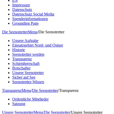
EN
Impressum
Datenschutz
Datenschutz Social Media
Spenderinformationen
Grounding Page
Die Seenotretter
Menu
/
Die Seenotretter
Unsere Aufgabe
Einsatzgebiet Nord- und Ostsee
Historie
Seenotretter werden
Transparenz
Schirmherrschaft
Botschafter
Unsere Seenotretter
Sicher auf See
Seenotretter-Wissen
Transparenz
Menu
/
Die Seenotretter
/
Transparenz
Ordentliche Mitglieder
Satzung
Unsere Seenotretter
Menu
/
Die Seenotretter
/
Unsere Seenotretter