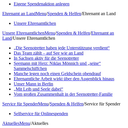
Eigene Spendenaktion anlegen
Ehrenamt an Land
Menu
/
Spenden & Helfen
/
Ehrenamt an Land
Unsere Ehrenamtlichen
Unsere Ehrenamtlichen
Menu
/
Spenden & Helfen
/
Ehrenamt an
Land
/
Unsere Ehrenamtlichen
„Die Seenotretter haben jede Unterstützung verdient“
Das Team zählt – auf See wie an Land
In Sachsen aktiv für die Seenotretter
Seemann mit Herz: Niklas Mönnich und „seine“
Sammelschiffchen
Manche legen noch einen Geldschein obendrauf
Ehrenamtliche Arbeit wirkt über den Augenblick hinaus
Unser Mann in Berlin
„Mit Leib und Seele dabei“
Vom großen Zusammenhalt in der Seenotretter-Familie
Service für Spender
Menu
/
Spenden & Helfen
/
Service für Spender
Selfservice für Onlinespenden
Aktuelles
Menu
/
Aktuelles