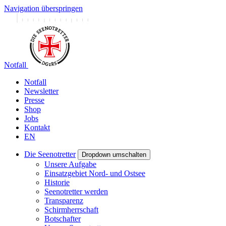
Navigation überspringen
Notfall
Notfall
Newsletter
Presse
Shop
Jobs
Kontakt
EN
Die Seenotretter
Dropdown umschalten
Unsere Aufgabe
Einsatzgebiet Nord- und Ostsee
Historie
Seenotretter werden
Transparenz
Schirmherrschaft
Botschafter