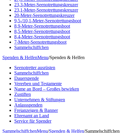
23,3-Meter-Seenotrettungskreuzer
23,1-Meter-Seenotrettungskreuzer
20-Meter-Seenotrettungskreuzer
9,5-/10,1-Meter-Seenotrettungsboot
8,9-Meter-Seenotrettungsboot
8,5-Meter-Seenotrettungsboot
8,4-Meter-Seenotrettungsboot
7-Meter-Seenotrettungsboot
Sammelschiffchen
Spenden & Helfen
Menu
/
Spenden & Helfen
Seenotretter ausrüsten
Sammelschiffchen
Dauerspende
Vererben und Testamente
Name an Bord – Großes bewirken
Zustiften
Unternehmen & Stiftungen
Anlassspenden
Freianzeigen & Banner
Ehrenamt an Land
Service für Spender
Sammelschiffchen
Menu
/
Spenden & Helfen
/
Sammelschiffchen