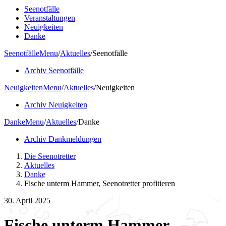
Seenotfälle
Veranstaltungen
Neuigkeiten
Danke
Seenotfälle
Menu
/
Aktuelles
/
Seenotfälle
Archiv Seenotfälle
Neuigkeiten
Menu
/
Aktuelles
/
Neuigkeiten
Archiv Neuigkeiten
Danke
Menu
/
Aktuelles
/
Danke
Archiv Dankmeldungen
Die Seenotretter
Aktuelles
Danke
Fische unterm Hammer, Seenotretter profitieren
30. April 2025
Fische unterm Hammer,