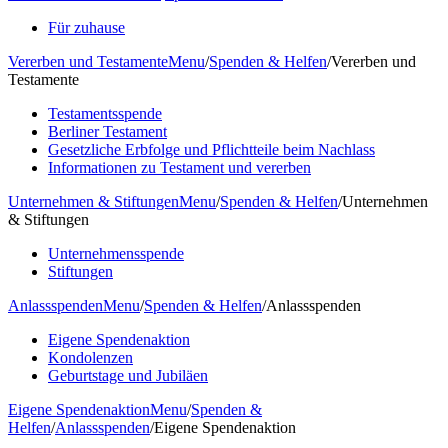
Für zuhause
Vererben und Testamente
Menu
/
Spenden & Helfen
/
Vererben und
Testamente
Testamentsspende
Berliner Testament
Gesetzliche Erbfolge und Pflichtteile beim Nachlass
Informationen zu Testament und vererben
Unternehmen & Stiftungen
Menu
/
Spenden & Helfen
/
Unternehmen
& Stiftungen
Unternehmensspende
Stiftungen
Anlassspenden
Menu
/
Spenden & Helfen
/
Anlassspenden
Eigene Spendenaktion
Kondolenzen
Geburtstage und Jubiläen
Eigene Spendenaktion
Menu
/
Spenden &
Helfen
/
Anlassspenden
/
Eigene Spendenaktion