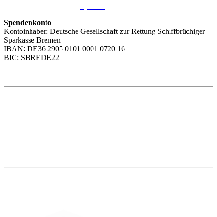
Wir freuen uns über Ihre
Spende
.
Spendenkonto
Kontoinhaber: Deutsche Gesellschaft zur Rettung Schiffbrüchiger
Sparkasse Bremen
IBAN: DE36 2905 0101 0001 0720 16
BIC: SBREDE22
Weitere Themen
Social Media