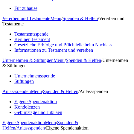
Für zuhause
Vererben und Testamente
Menu
/
Spenden & Helfen
/
Vererben und
Testamente
Testamentsspende
Berliner Testament
Gesetzliche Erbfolge und Pflichtteile beim Nachlass
Informationen zu Testament und vererben
Unternehmen & Stiftungen
Menu
/
Spenden & Helfen
/
Unternehmen
& Stiftungen
Unternehmensspende
Stiftungen
Anlassspenden
Menu
/
Spenden & Helfen
/
Anlassspenden
Eigene Spendenaktion
Kondolenzen
Geburtstage und Jubiläen
Eigene Spendenaktion
Menu
/
Spenden &
Helfen
/
Anlassspenden
/
Eigene Spendenaktion