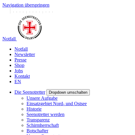
Navigation überspringen
Notfall
Notfall
Newsletter
Presse
Shop
Jobs
Kontakt
EN
Die Seenotretter
Dropdown umschalten
Unsere Aufgabe
Einsatzgebiet Nord- und Ostsee
Historie
Seenotretter werden
Transparenz
Schirmherrschaft
Botschafter