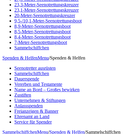
23,3-Meter-Seenotrettungskreuzer
23,1-Meter-Seenotrettungskreuzer
20-Meter-Seenotrettungskreuzer
9,5-/10,1-Meter-Seenotrettungsboot
8,9-Meter-Seenotrettungsboot
8,5-Meter-Seenotrettungsboot
8,4-Meter-Seenotrettungsboot
7-Meter-Seenotrettungsboot
Sammelschiffchen
Spenden & Helfen
Menu
/
Spenden & Helfen
Seenotretter ausrüsten
Sammelschiffchen
Dauerspende
Vererben und Testamente
Name an Bord – Großes bewirken
Zustiften
Unternehmen & Stiftungen
Anlassspenden
Freianzeigen & Banner
Ehrenamt an Land
Service für Spender
Sammelschiffchen
Menu
/
Spenden & Helfen
/
Sammelschiffchen