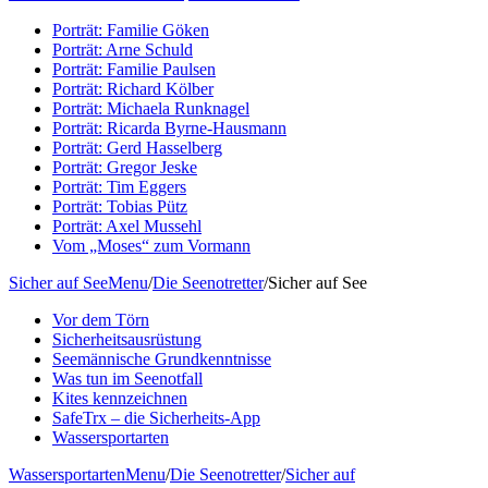
Porträt: Familie Göken
Porträt: Arne Schuld
Porträt: Familie Paulsen
Porträt: Richard Kölber
Porträt: Michaela Runknagel
Porträt: Ricarda Byrne-Hausmann
Porträt: Gerd Hasselberg
Porträt: Gregor Jeske
Porträt: Tim Eggers
Porträt: Tobias Pütz
Porträt: Axel Mussehl
Vom „Moses“ zum Vormann
Sicher auf See
Menu
/
Die Seenotretter
/
Sicher auf See
Vor dem Törn
Sicherheitsausrüstung
Seemännische Grundkenntnisse
Was tun im Seenotfall
Kites kennzeichnen
SafeTrx – die Sicherheits-App
Wassersportarten
Wassersportarten
Menu
/
Die Seenotretter
/
Sicher auf