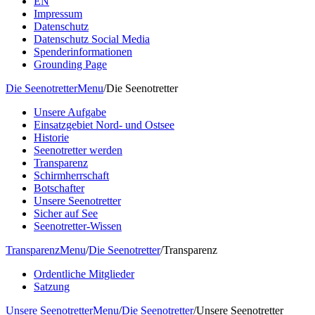
EN
Impressum
Datenschutz
Datenschutz Social Media
Spenderinformationen
Grounding Page
Die Seenotretter
Menu
/
Die Seenotretter
Unsere Aufgabe
Einsatzgebiet Nord- und Ostsee
Historie
Seenotretter werden
Transparenz
Schirmherrschaft
Botschafter
Unsere Seenotretter
Sicher auf See
Seenotretter-Wissen
Transparenz
Menu
/
Die Seenotretter
/
Transparenz
Ordentliche Mitglieder
Satzung
Unsere Seenotretter
Menu
/
Die Seenotretter
/
Unsere Seenotretter