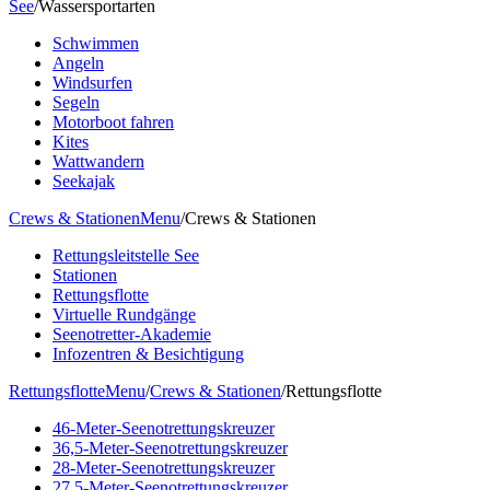
See
/
Wassersportarten
Schwimmen
Angeln
Windsurfen
Segeln
Motorboot fahren
Kites
Wattwandern
Seekajak
Crews & Stationen
Menu
/
Crews & Stationen
Rettungsleitstelle See
Stationen
Rettungsflotte
Virtuelle Rundgänge
Seenotretter-Akademie
Infozentren & Besichtigung
Rettungsflotte
Menu
/
Crews & Stationen
/
Rettungsflotte
46-Meter-Seenotrettungskreuzer
36,5-Meter-Seenotrettungskreuzer
28-Meter-Seenotrettungskreuzer
27,5-Meter-Seenotrettungskreuzer