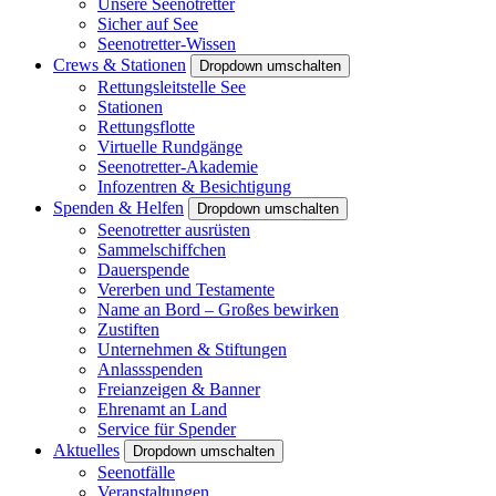
Unsere Seenotretter
Sicher auf See
Seenotretter-Wissen
Crews & Stationen
Dropdown umschalten
Rettungsleitstelle See
Stationen
Rettungsflotte
Virtuelle Rundgänge
Seenotretter-Akademie
Infozentren & Besichtigung
Spenden & Helfen
Dropdown umschalten
Seenotretter ausrüsten
Sammelschiffchen
Dauerspende
Vererben und Testamente
Name an Bord – Großes bewirken
Zustiften
Unternehmen & Stiftungen
Anlassspenden
Freianzeigen & Banner
Ehrenamt an Land
Service für Spender
Aktuelles
Dropdown umschalten
Seenotfälle
Veranstaltungen