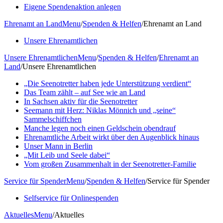
Eigene Spendenaktion anlegen
Ehrenamt an Land
Menu
/
Spenden & Helfen
/
Ehrenamt an Land
Unsere Ehrenamtlichen
Unsere Ehrenamtlichen
Menu
/
Spenden & Helfen
/
Ehrenamt an
Land
/
Unsere Ehrenamtlichen
„Die Seenotretter haben jede Unterstützung verdient“
Das Team zählt – auf See wie an Land
In Sachsen aktiv für die Seenotretter
Seemann mit Herz: Niklas Mönnich und „seine“
Sammelschiffchen
Manche legen noch einen Geldschein obendrauf
Ehrenamtliche Arbeit wirkt über den Augenblick hinaus
Unser Mann in Berlin
„Mit Leib und Seele dabei“
Vom großen Zusammenhalt in der Seenotretter-Familie
Service für Spender
Menu
/
Spenden & Helfen
/
Service für Spender
Selfservice für Onlinespenden
Aktuelles
Menu
/
Aktuelles